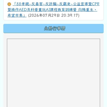
「88孝親~反毒害~反詐騙~反霸凌~公益宣導暨CPR
暨操作AED及科普童玩AI課程教育訓練營 向陽重生・
希望市集」
(2026年07月29日 20:39:17)
下中區域內容
北勢行事曆