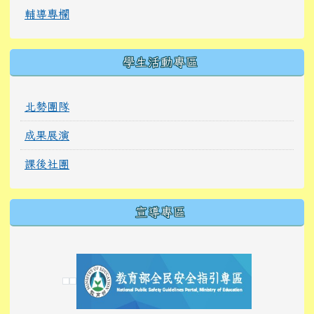
輔導專欄
學生活動專區
北勢團隊
成果展演
課後社團
宣導專區
link to https://tyckids.ymps.tyc.edu.tw/
link to https://tyckids.ymps.tyc.edu.tw/
link to https://tyckids.ymps.tyc.edu.tw/
link to https://www.edusave.edu.tw/
link to https://eliteracy.edu.tw/Shorts/xiaoho
link to https://tyckids.ymps.tyc.edu.tw/
link to htt
link to http
link to http