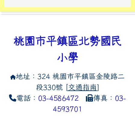
link to https://tyckids.ymps.t
link to https://10000.gov.tw/
link to https://eliteracy.edu
link to https://10000.gov.tw/
link to https://tyckids.ymps.t
link to https://www.edusave.
link to https://i.win.org.tw
link to https://tyckids.ymps.t
link to https://tyckids.ymps.t
link to https://www.edusave.
link to https://tyckids.ymps.t
桃園市平鎮區北勢國民
小學
地址：324 桃園市平鎮區金陵路二
段330號 [
交通指南
]
電話：
03-4586472
傳真：
03-
4593701