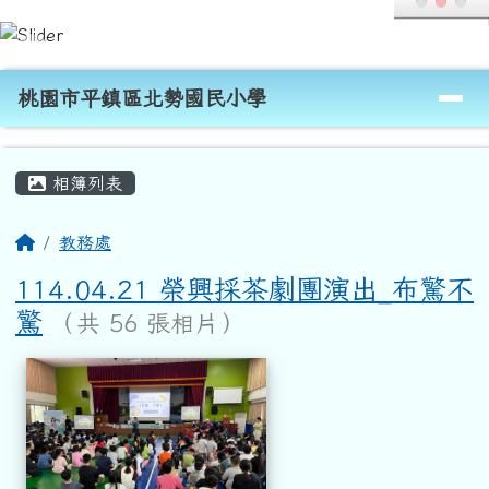
桃園市平鎮區北勢國民小學
跳至主內容區
導覽列
桃園市平鎮區北勢國民小學
頁尾區域
主內容區域
相簿列表
回首頁
教務處
114.04.21 榮興採茶劇團演出_布驚不
驚
（共 56 張相片）
相簿列表
114.04.21 榮興採茶劇團