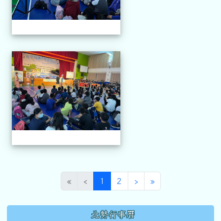
114.04.21 榮興採茶劇團
(目前頁次)
下一頁
最後頁
«
‹
1
2
›
»
下中區域內容
北勢行事曆