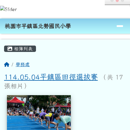
桃園市平鎮區北勢國民小學
跳至主內容區
導覽列
桃園市平鎮區北勢國民小學
頁尾區域
主內容區域
相簿列表
回首頁
學務處
114.05.04平鎮區田徑選拔賽
（共 17
張相片）
相簿列表
114.05.04平鎮區田徑選拔