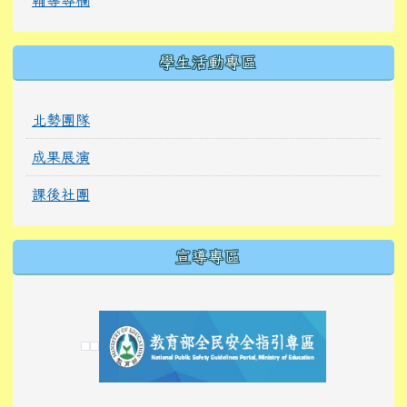
學生活動專區
北勢團隊
成果展演
課後社團
宣導專區
link to https://tyckids.ymps.tyc.edu.tw/
link to https://tyckids.ymps.tyc.edu.tw/
link to https://tyckids.ymps.tyc.edu.tw/
link to https://www.edusave.edu.tw/
link to https://eliteracy.edu.tw/Shorts/xiaoho
link to https://tyckids.ymps.tyc.edu.tw/
link to htt
link to http
link to http
link to https://tyckids.ymps.t
link to https://10000.gov.tw/
link to https://eliteracy.edu
link to https://10000.gov.tw/
link to https://tyckids.ymps.t
link to https://www.edusave.
link to https://i.win.org.tw
link to https://tyckids.ymps.t
link to https://tyckids.ymps.t
link to https://www.edusave.
link to https://tyckids.ymps.t