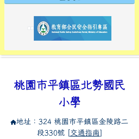
link to https://tyckids.ymps.tyc.edu.tw/
link to https://tyckids.ymps.tyc.edu.tw/
link to https://tyckids.ymps.tyc.edu.tw/
link to https://www.edusave.edu.tw/
link to https://eliteracy.edu.tw/Shorts/xiaoho
link to https://tyckids.ymps.tyc.edu.tw/
link to htt
link to http
link to http
link to https://tyckids.ymps.t
link to https://10000.gov.tw/
link to https://eliteracy.edu
link to https://10000.gov.tw/
link to https://tyckids.ymps.t
link to https://www.edusave.
link to https://i.win.org.tw
link to https://tyckids.ymps.t
link to https://tyckids.ymps.t
link to https://www.edusave.
link to https://tyckids.ymps.t
桃園市平鎮區北勢國民
小學
地址：324 桃園市平鎮區金陵路二
段330號 [
交通指南
]