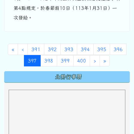
第4點規定，於春節前10日（113年1月31日）一
次發給。
第一頁
上一頁
«
‹
391
392
393
394
395
396
(目前頁次)
下一頁
最後頁
397
398
399
400
›
»
下中區域內容
北勢行事曆