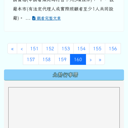
籍本市(有法定代理人或實際照顧者至少1人共同設
籍)。 ...
觀看完整文章
第一頁
上一頁
«
‹
151
152
153
154
155
156
(目前頁次)
下一頁
最後頁
157
158
159
160
›
»
下中區域內容
北勢行事曆