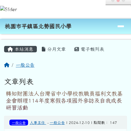
桃園市平鎮區北勢國民小學
跳至主內容區
導覽列
桃園市平鎮區北勢國民小學
頁尾區域
主內容區域
本站消息
分月文章
電子報列表
回首頁
一般公告
文章列表
轉知財團法人台灣省中小學校教職員福利文教基
金會辦理114年度寒假各項國外參訪及自我成長
研習活動
一般公告
人事主任
-
一般公告
| 2024-12-10 | 點閱數： 147