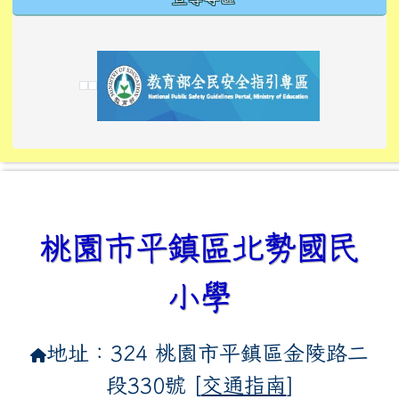
link to https://tyckids.ymps.tyc.edu.tw/
link to https://tyckids.ymps.tyc.edu.tw/
link to https://tyckids.ymps.tyc.edu.tw/
link to https://www.edusave.edu.tw/
link to https://eliteracy.edu.tw/Shorts/xiaoho
link to https://tyckids.ymps.tyc.edu.tw/
link to htt
link to http
link to http
link to https://tyckids.ymps.t
link to https://10000.gov.tw/
link to https://eliteracy.edu
link to https://10000.gov.tw/
link to https://tyckids.ymps.t
link to https://www.edusave.
link to https://i.win.org.tw
link to https://tyckids.ymps.t
link to https://tyckids.ymps.t
link to https://www.edusave.
link to https://tyckids.ymps.t
桃園市平鎮區北勢國民
小學
地址：324 桃園市平鎮區金陵路二
段330號 [
交通指南
]