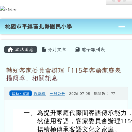
桃園市平鎮區北勢國民小學
跳至主內容區
導覽列
桃園市平鎮區北勢國民小學
頁尾區域
主內容區域
本站消息
分月文章
電子報列表
轉知客家委員會辦理「115年客語家庭表
揚簡章」相關訊息
活動、宣導
教學組
-
一般公告
| 2026-07-08 | 點閱數： 97
一、
為提升家庭代際間客語傳承能力
然使用客語，客家委員會辦理11
揚積極傳承客語文化之家庭。