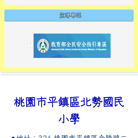
宣導專區
link to https://tyckids.ymps.tyc.edu.tw/
link to https://tyckids.ymps.tyc.edu.tw/
link to https://tyckids.ymps.tyc.edu.tw/
link to https://www.edusave.edu.tw/
link to https://eliteracy.edu.tw/Shorts/xiaoho
link to https://tyckids.ymps.tyc.edu.tw/
link to htt
link to http
link to http
link to https://tyckids.ymps.t
link to https://10000.gov.tw/
link to https://eliteracy.edu
link to https://10000.gov.tw/
link to https://tyckids.ymps.t
link to https://www.edusave.
link to https://i.win.org.tw
link to https://tyckids.ymps.t
link to https://tyckids.ymps.t
link to https://www.edusave.
link to https://tyckids.ymps.t
桃園市平鎮區北勢國民
小學
地址：324 桃園市平鎮區金陵路二