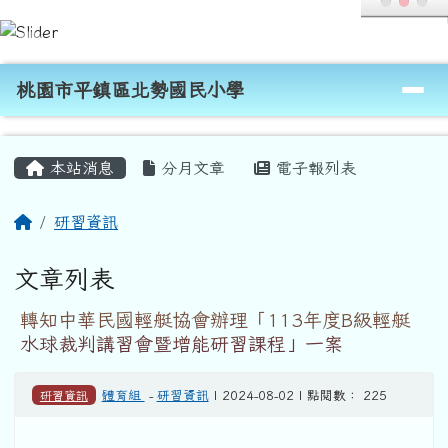
桃園市平鎮區北勢國民小學
跳至主內容區
導覽列
桃園市平鎮區北勢國民小學
頁尾區域
主內容區域
本站消息
分月文章
電子報列表
回首頁
研習資訊
文章列表
轉知中華民國輕艇協會辦理「113年度B級輕艇
水球裁判講習會暨增能研習課程」一案
研習資訊
體育組
-
研習資訊
| 2024-08-02 | 點閱數： 225