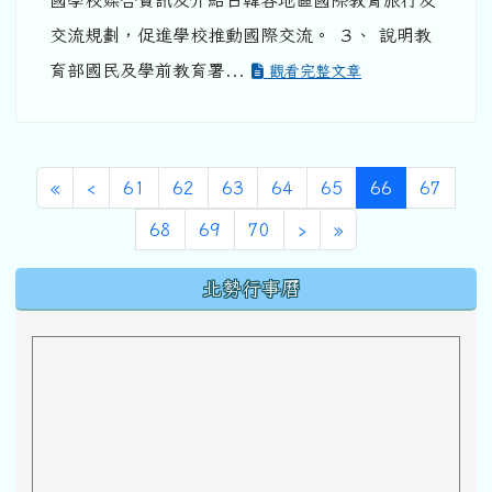
國學校媒合資訊及介紹日韓各地區國際教育旅行及
交流規劃，促進學校推動國際交流。 ３、 說明教
育部國民及學前教育署...
觀看完整文章
第一頁
上一頁
(目前頁次)
«
‹
61
62
63
64
65
66
67
下一頁
最後頁
68
69
70
›
»
下中區域內容
北勢行事曆