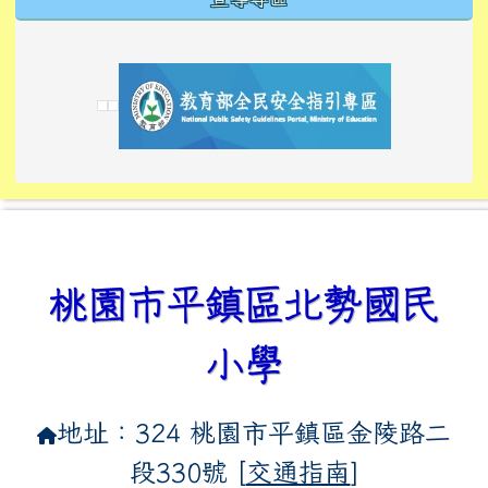
link to https://tyckids.ymps.tyc.edu.tw/
link to https://tyckids.ymps.tyc.edu.tw/
link to https://tyckids.ymps.tyc.edu.tw/
link to https://www.edusave.edu.tw/
link to https://eliteracy.edu.tw/Shorts/xiaoho
link to https://tyckids.ymps.tyc.edu.tw/
link to htt
link to http
link to http
link to https://tyckids.ymps.t
link to https://10000.gov.tw/
link to https://eliteracy.edu
link to https://10000.gov.tw/
link to https://tyckids.ymps.t
link to https://www.edusave.
link to https://i.win.org.tw
link to https://tyckids.ymps.t
link to https://tyckids.ymps.t
link to https://www.edusave.
link to https://tyckids.ymps.t
桃園市平鎮區北勢國民
小學
地址：324 桃園市平鎮區金陵路二
段330號 [
交通指南
]