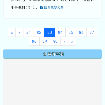
小學教師(含代...
觀看完整文章
第一頁
上一頁
(目前頁次)
«
‹
81
82
83
84
85
86
87
下一頁
最後頁
88
89
90
›
»
下中區域內容
北勢行事曆