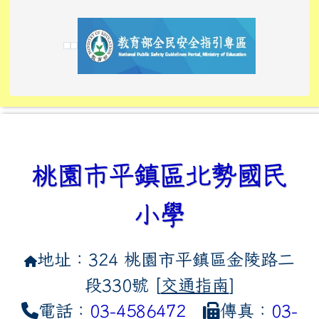
link to https://tyckids.ymps.tyc.edu.tw/
link to https://tyckids.ymps.tyc.edu.tw/
link to https://tyckids.ymps.tyc.edu.tw/
link to https://www.edusave.edu.tw/
link to https://eliteracy.edu.tw/Shorts/xiaoho
link to https://tyckids.ymps.tyc.edu.tw/
link to htt
link to http
link to http
link to https://tyckids.ymps.t
link to https://10000.gov.tw/
link to https://eliteracy.edu
link to https://10000.gov.tw/
link to https://tyckids.ymps.t
link to https://www.edusave.
link to https://i.win.org.tw
link to https://tyckids.ymps.t
link to https://tyckids.ymps.t
link to https://www.edusave.
link to https://tyckids.ymps.t
桃園市平鎮區北勢國民
小學
地址：324 桃園市平鎮區金陵路二
段330號 [
交通指南
]
電話：
03-4586472
傳真：
03-