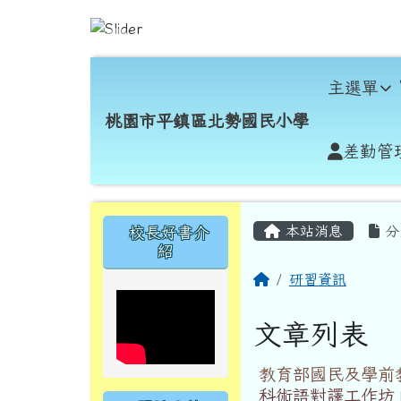
跳至主內容區
桃園市平鎮區北勢國民小
導覽列
主選單
桃園市平鎮區北勢國民小學
差勤管
頁尾區域
主內容區域
左邊區域內容
本站消息
分
校長好書介
紹
回首頁
研習資訊
文章列表
教育部國民及學前
科術語對譯工作坊