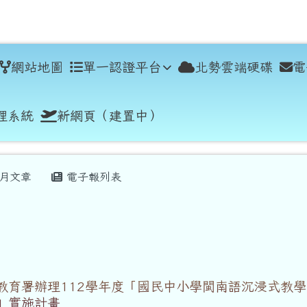
學
網站地圖
單一認證平台
北勢雲端硬碟
電
理系統
新網頁（建置中）
月文章
電子報列表
教育署辦理112學年度「國民中小學閩南語沉浸式教學
」實施計畫