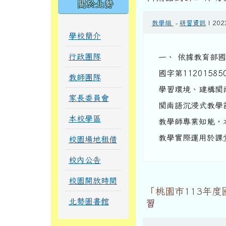
關於北勢
教學組
-
研習資訊
| 202
學校簡介
行政團隊
一、 依據教育部國
國字第112015
教師團隊
學習環境、建構閩
家長委員會
閩南語沉浸式教學
本校學區
教學師專業知能，
教學實際運用於課堂。
校園場地租借
校內公告
校園開放時間
「桃園市113年
北勢圖書館
習