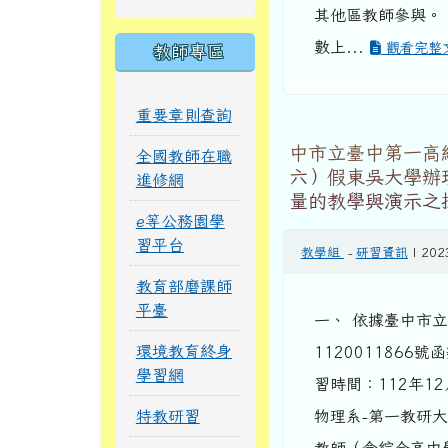
其他區教師參與。
數上...
觀看完整
教師專區
重要章則查詢
中市立臺中第一高級
全國教師在職
六）假東吳大學辦
進修網
量的教學與演示之
e等公務園學
習平台
教學組
-
研習資訊
| 202
教育部磨課師
平臺
一、 依據臺中市立
環境教育終身
1120011866
學習網
習時間：112年12
特教研習
物理系-第一教研大