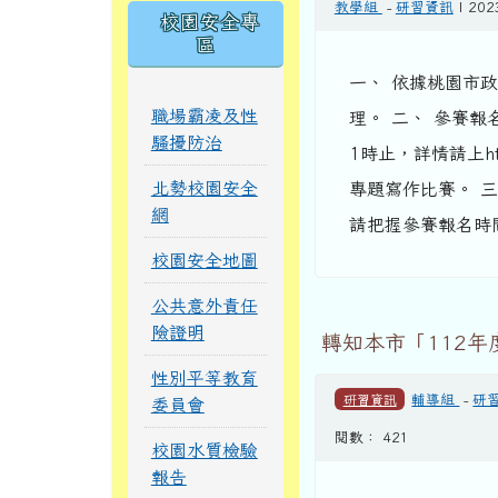
教學組
-
研習資訊
| 202
校園安全專
區
一、 依據桃園市政府
職場霸凌及性
理。 二、 參賽報名
騷擾防治
1時止，詳情請上http:/
北勢校園安全
專題寫作比賽。 
網
請把握參賽報名時間
校園安全地圖
公共意外責任
險證明
轉知本市「112
性別平等教育
研習資訊
輔導組
-
研
委員會
閱數： 421
校園水質檢驗
報告