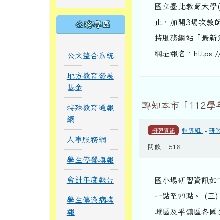
國立臺北教育大學(
止，加開3場次教
公務專區
持服務網站「最新消息」 (
網址報名：https://f
公文整合系統
地方教育發展
基金
轉知本市「112
特殊教育通報
網
研習資訊
輔導組
-
研
人事服務網
閱數： 518
學生停餐填報
會計年度報告
國小場研習資訊如下：
一點至四點。 (三
學生傳染病填
報
壢區及平鎮區各國