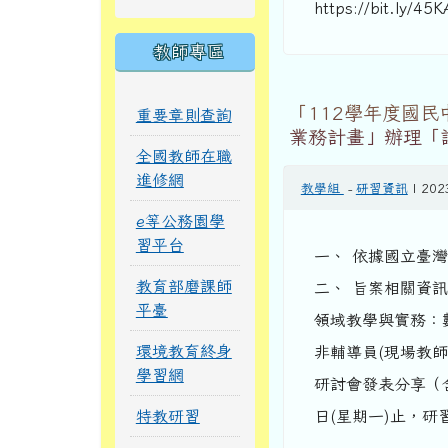
https://bit.ly/4
教師專區
「112學年度國
重要章則查詢
業務計畫」辦理「
全國教師在職
進修網
教學組
-
研習資訊
| 202
e等公務園學
習平台
一、 依據國立臺灣
教育部磨課師
二、 旨案相關資訊
平臺
領域教學與實務：
環境教育終身
非輔導員(現場教
學習網
研討會發表分享（含
特教研習
日(星期一)止，研