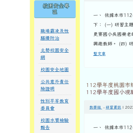
校園安全專
區
一、 依據本市11
下： (一) 研習
職場霸凌及性
更寮國小吳國榮老
騷擾防治
興趣教師。 (四) 
北勢校園安全
整文章
網
校園安全地圖
公共意外責任
112學年度桃園市
險證明
112學年度國小現
性別平等教育
教學組
-
研習資訊
| 202
委員會
校園水質檢驗
報告
一、 依據本市11