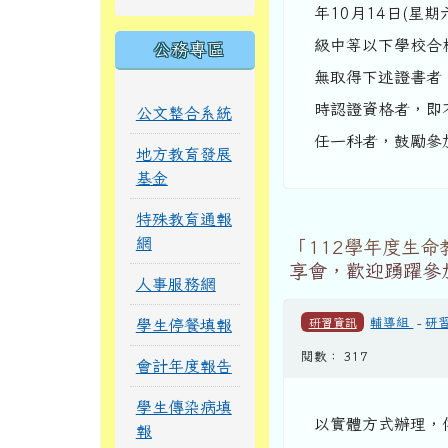
年10月14日(星期
級中等以下學校合格
公務專區
無取得下述證書者
時認證資格者，即
公文整合系統
任一科者，鼓勵參加
地方教育發展
基金
特殊教育通報
網
「112學年度生
享會，歡迎踴躍參
人事服務網
研習資訊
輔導組
-
研
學生停餐填報
閱數： 317
會計年度報告
學生傳染病填
以實體方式辦理，
報