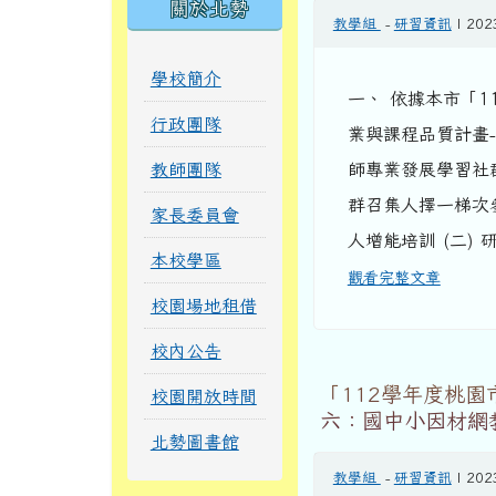
關於北勢
教學組
-
研習資訊
| 202
學校簡介
一、 依據本市「
行政團隊
業與課程品質計畫
教師團隊
師專業發展學習社
群召集人擇一梯次參
家長委員會
人增能培訓 (二)
本校學區
觀看完整文章
校園場地租借
校內公告
「112學年度桃
校園開放時間
六：國中小因材網
北勢圖書館
教學組
-
研習資訊
| 202