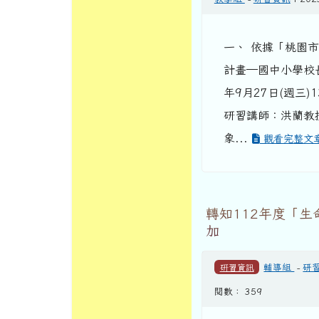
一、 依據「桃園
計畫─國中小學校
年9月27日(週三)
研習講師：洪蘭教
象...
觀看完整文
轉知112年度「
加
研習資訊
輔導組
-
研
閱數： 359