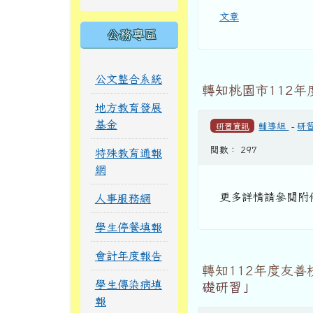
文章
公務專區
公文整合系統
轉知桃園市112
地方教育發展
基金
研習資訊
輔導組
-
研
閱數： 297
特殊教育通報
網
更多詳情請參閱
人事服務網
學生停餐填報
會計年度報告
轉知112年度友
學生傳染病填
礎研習」
報