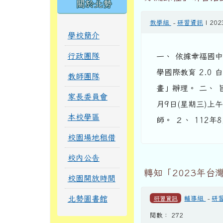
關於北勢
教學組
-
研習資訊
| 202
學校簡介
行政團隊
一、 依據幸福國中
學國際教育 2.0
教師團隊
畫」辦理。 二、 旨
家長委員會
月9日(星期三)上
本校學區
師。 ２、 112年8
校園場地租借
校內公告
轉知「2023年
校園開放時間
北勢圖書館
研習資訊
輔導組
-
研
閱數： 272