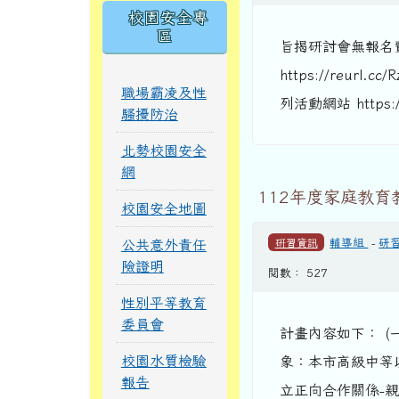
校園安全專
區
旨揭研討會無報名
https://reurl.cc
職場霸凌及性
列活動網站 https://s
騷擾防治
北勢校園安全
網
112年度家庭教
校園安全地圖
研習資訊
輔導組
-
研
公共意外責任
險證明
閱數： 527
性別平等教育
委員會
計畫內容如下： (
校園水質檢驗
象：本市高級中等以
報告
立正向合作關係-親