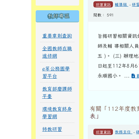
研習資訊
輔導組
-
研
閱數： 591
教師專區
重要章則查詢
旨揭研習相關資訊
師及輔 導相關人員。
全國教師在職
進修網
五 )。 (三) 
日起至112年8
e等公務園學
永順國小。 ...
習平台
教育部磨課師
平臺
有關「112年度
環境教育終身
表」
學習網
特教研習
研習資訊
教務主任
-