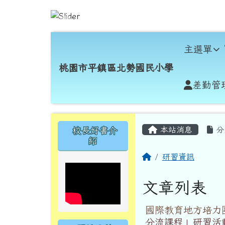
跳至主內容區
桃園市平鎮區北勢國民小
導覽列
主選單
桃園市平鎮區北勢國民小學
差勤管
頁尾區域
主內容區域
左邊區域內容
本站消息
分
校長好書介
紹
回首頁
研習資訊
文章列表
國際教育地方培力團
分流課程」研習活