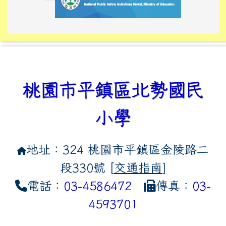
link to https://tyckids.ymps.t
link to https://10000.gov.tw/
link to https://eliteracy.edu
link to https://10000.gov.tw/
link to https://tyckids.ymps.t
link to https://www.edusave.
link to https://i.win.org.tw
link to https://tyckids.ymps.t
link to https://tyckids.ymps.t
link to https://www.edusave.
link to https://tyckids.ymps.t
桃園市平鎮區北勢國民
小學
地址：324 桃園市平鎮區金陵路二
段330號 [
交通指南
]
電話：
03-4586472
傳真：
03-
4593701