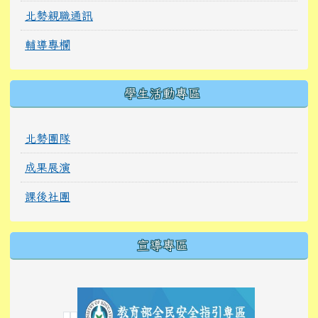
北勢親職通訊
輔導專欄
學生活動專區
北勢團隊
成果展演
課後社團
宣導專區
link to https://tyckids.ymps.tyc.edu.tw/
link to https://tyckids.ymps.tyc.edu.tw/
link to https://tyckids.ymps.tyc.edu.tw/
link to https://www.edusave.edu.tw/
link to https://eliteracy.edu.tw/Shorts/xiaoho
link to https://tyckids.ymps.tyc.edu.tw/
link to htt
link to http
link to http