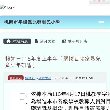
桃園市平鎮區北勢國民小學
跳至主內容區
導覽列
桃園市平鎮區北勢國民小學
頁尾區域
主內容區域
本站消息
分月文章
電子報列表
轉知－115年度上半年「關懷目睹家暴兒
童少年研習」
研習資訊
輔導組
-
研習資訊
| 2026-04-21 | 點閱數： 90
一、
依據本局115年4月17日桃教學字第
二、
為增進本市各級學校教職人員對
礎認識及概念，理解目睹家庭暴