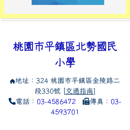
link to https://tyckids.ymps.t
link to https://10000.gov.tw/
link to https://eliteracy.edu
link to https://10000.gov.tw/
link to https://tyckids.ymps.t
link to https://www.edusave.
link to https://i.win.org.tw
link to https://tyckids.ymps.t
link to https://tyckids.ymps.t
link to https://www.edusave.
link to https://tyckids.ymps.t
桃園市平鎮區北勢國民
小學
地址：324 桃園市平鎮區金陵路二
段330號 [
交通指南
]
電話：
03-4586472
傳真：
03-
4593701