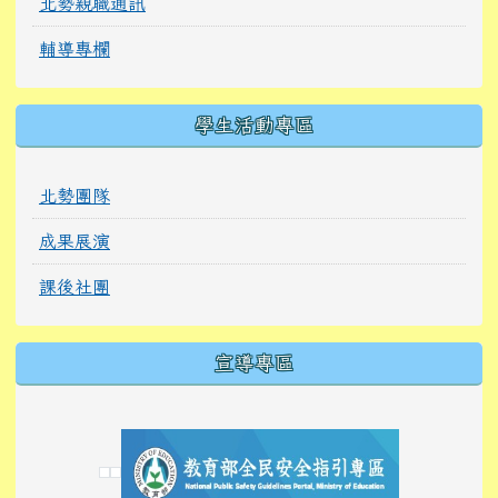
北勢親職通訊
輔導專欄
學生活動專區
北勢團隊
成果展演
課後社團
宣導專區
link to https://tyckids.ymps.tyc.edu.tw/
link to https://tyckids.ymps.tyc.edu.tw/
link to https://tyckids.ymps.tyc.edu.tw/
link to https://www.edusave.edu.tw/
link to https://eliteracy.edu.tw/Shorts/xiaoho
link to https://tyckids.ymps.tyc.edu.tw/
link to htt
link to http
link to http