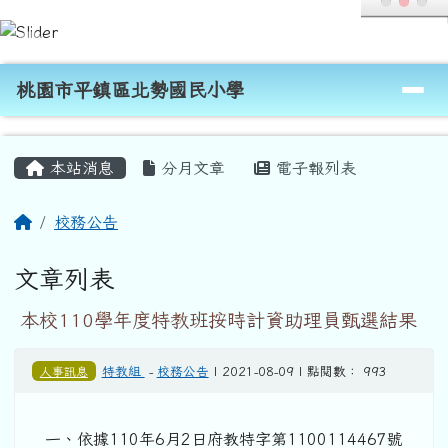
桃園市平鎮區北勢國民小學
跳至主內容區
導覽列
桃園市平鎮區北勢國民小學
頁尾區域
主內容區域
本站消息
分月文章
電子報列表
回首頁
校務公告
文章列表
本校110學年度特教班按時計資助理員甄選結果
人事訊息
特教組
-
校務公告
| 2021-08-09 | 點閱數： 993
一、依據110年6月2日府教特字第1100114467號