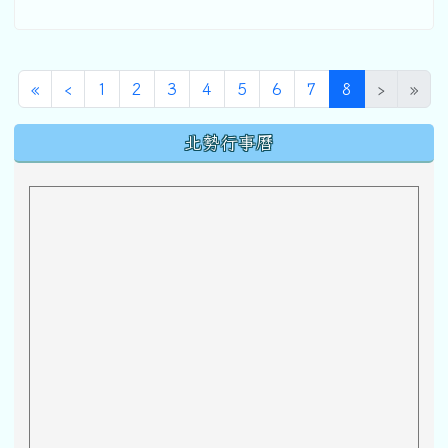
第一頁
上一頁
(目前頁次)
«
‹
1
2
3
4
5
6
7
8
›
»
下中區域內容
北勢行事曆