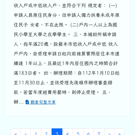
收入戶或中低收入戶，並符合下列 規定者： (一)
申請人具原住民身分，但申請人獨力扶養未成年原
住民子 女者，不在此限。 (二)戶內一人以上為國
民小學至大學之在學學生。 三、本補助所稱申請
人，指年滿20歲，設籍本市低收入戶或中低 收入
戶戶內，自受理申請日起向前推算實際居住本市連
續達 1年以上，且最近1年內居住國內之時間合計
滿183日者。 四、辦理期間：自112年1月10日起
至11月30日止，並依受理先後順序辦理審查撥
款，若當年度經費用罄時，則停止受理。 五、
辦...
觀看完整文章
第一頁
上一頁
(目前頁次)
下一頁
最後頁
«
‹
1
2
3
4
5
6
7
›
»