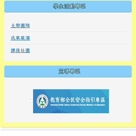
學生活動專區
北勢團隊
成果展演
課後社團
宣導專區
link to https://tyckids.ymps.tyc.edu.tw/
link to https://tyckids.ymps.tyc.edu.tw/
link to https://tyckids.ymps.tyc.edu.tw/
link to https://www.edusave.edu.tw/
link to https://eliteracy.edu.tw/Shorts/xiaoho
link to https://tyckids.ymps.tyc.edu.tw/
link to htt
link to http
link to http
link to https://tyckids.ymps.t
link to https://10000.gov.tw/
link to https://eliteracy.edu
link to https://10000.gov.tw/
link to https://tyckids.ymps.t
link to https://www.edusave.
link to https://i.win.org.tw
link to https://tyckids.ymps.t
link to https://tyckids.ymps.t
link to https://www.edusave.
link to https://tyckids.ymps.t