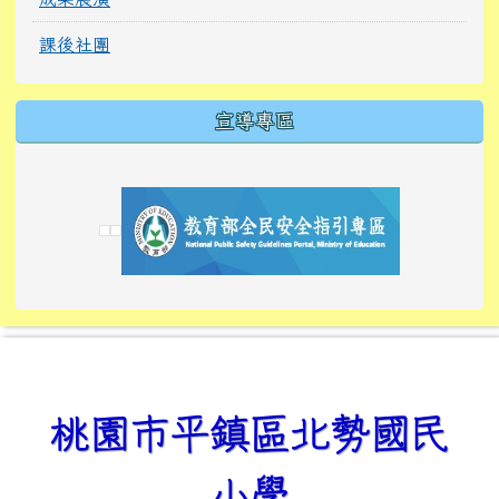
課後社團
宣導專區
link to https://tyckids.ymps.tyc.edu.tw/
link to https://tyckids.ymps.tyc.edu.tw/
link to https://tyckids.ymps.tyc.edu.tw/
link to https://www.edusave.edu.tw/
link to https://eliteracy.edu.tw/Shorts/xiaoho
link to https://tyckids.ymps.tyc.edu.tw/
link to htt
link to http
link to http
link to https://tyckids.ymps.t
link to https://10000.gov.tw/
link to https://eliteracy.edu
link to https://10000.gov.tw/
link to https://tyckids.ymps.t
link to https://www.edusave.
link to https://i.win.org.tw
link to https://tyckids.ymps.t
link to https://tyckids.ymps.t
link to https://www.edusave.
link to https://tyckids.ymps.t
桃園市平鎮區北勢國民
小學