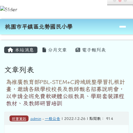
桃園市平鎮區北勢國民小學
跳至主內容區
導覽列
桃園市平鎮區北勢國民小學
頁尾區域
主內容區域
本站消息
分月文章
電子報列表
文章列表
為推廣教育部PBL-STEM+C跨域統整學習扎根計
畫，邀請各級學校校長及教師報名招募說明會，
以申請全班免費軟硬體公版教具、學期套裝課程
教材、及教師研習培訓
研習資訊
admin
-
一般公告
| 2022-12-26 | 點閱數： 914