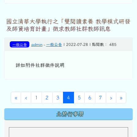
國立清華大學執行之「雙閱讀素養 教學模式研發
及師資培育計畫」徵求教師社群教師訊息
一般公告
admin
-
一般公告
| 2022-07-28 | 點閱數： 485
詳如附件社群徵件說明
第一頁
上一頁
(目前頁次)
下一頁
最後頁
«
‹
1
2
3
4
5
6
7
›
»
下中區域內容
北勢行事曆