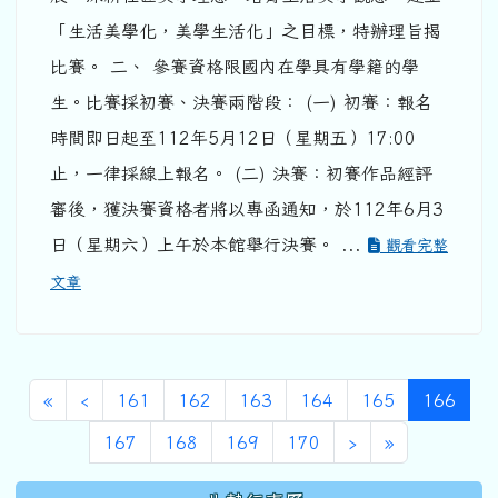
「生活美學化，美學生活化」之目標，特辦理旨揭
比賽。 二、 參賽資格限國內在學具有學籍的學
生。比賽採初賽、決賽兩階段： (一) 初賽：報名
時間即日起至112年5月12日（星期五）17:00
止，一律採線上報名。 (二) 決賽：初賽作品經評
審後，獲決賽資格者將以專函通知，於112年6月3
日（星期六）上午於本館舉行決賽。 ...
觀看完整
文章
第一頁
上一頁
(目前
«
‹
161
162
163
164
165
166
下一頁
最後頁
167
168
169
170
›
»
下中區域內容