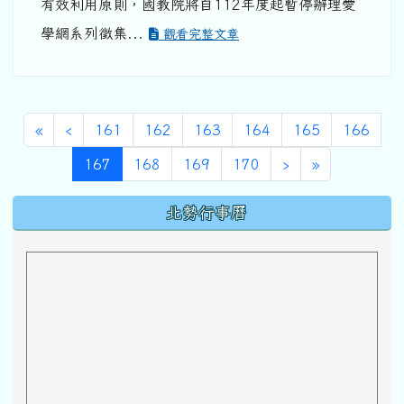
有效利用原則，國教院將自112年度起暫停辦理愛
學網系列徵集...
觀看完整文章
第一頁
上一頁
«
‹
161
162
163
164
165
166
(目前頁次)
下一頁
最後頁
167
168
169
170
›
»
下中區域內容
北勢行事曆