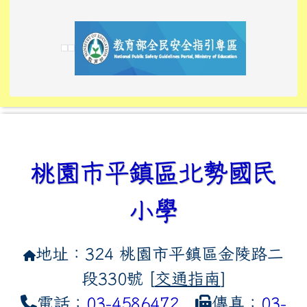
link to https://tyckids.ymps.tyc.edu.tw/
link to https://tyckids.ymps.tyc.edu.tw/
link to https://tyckids.ymps.tyc.edu.tw/
link to https://www.edusave.edu.tw/
link to https://eliteracy.edu.tw/Shorts/xiaoho
link to https://tyckids.ymps.tyc.edu.tw/
link to htt
link to http
link to http
link to https://tyckids.ymps.t
link to https://10000.gov.tw/
link to https://eliteracy.edu
link to https://10000.gov.tw/
link to https://tyckids.ymps.t
link to https://www.edusave.
link to https://i.win.org.tw
link to https://tyckids.ymps.t
link to https://tyckids.ymps.t
link to https://www.edusave.
link to https://tyckids.ymps.t
桃園市平鎮區北勢國民
小學
地址：324 桃園市平鎮區金陵路二
段330號 [
交通指南
]
電話：
03-4586472
傳真：
03-