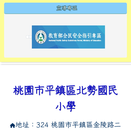
宣導專區
link to https://tyckids.ymps.tyc.edu.tw/
link to https://tyckids.ymps.tyc.edu.tw/
link to https://tyckids.ymps.tyc.edu.tw/
link to https://www.edusave.edu.tw/
link to https://eliteracy.edu.tw/Shorts/xiaoho
link to https://tyckids.ymps.tyc.edu.tw/
link to htt
link to http
link to http
link to https://tyckids.ymps.t
link to https://10000.gov.tw/
link to https://eliteracy.edu
link to https://10000.gov.tw/
link to https://tyckids.ymps.t
link to https://www.edusave.
link to https://i.win.org.tw
link to https://tyckids.ymps.t
link to https://tyckids.ymps.t
link to https://www.edusave.
link to https://tyckids.ymps.t
桃園市平鎮區北勢國民
小學
地址：324 桃園市平鎮區金陵路二