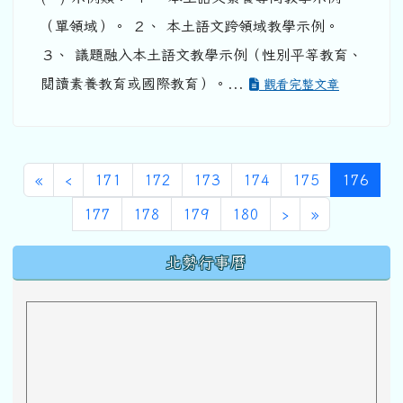
（單領域）。 ２、 本土語文跨領域教學示例。
３、 議題融入本土語文教學示例（性別平等教育、
閱讀素養教育或國際教育）。...
觀看完整文章
第一頁
上一頁
(目前
«
‹
171
172
173
174
175
176
下一頁
最後頁
177
178
179
180
›
»
下中區域內容
北勢行事曆