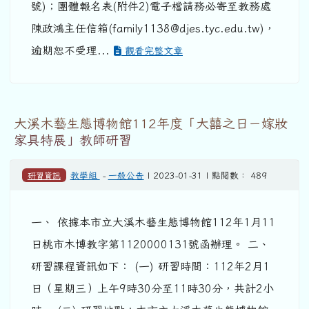
號)；團體報名表(附件2)電子檔請務必寄至教務處
陳政鴻主任信箱(family1138@djes.tyc.edu.tw)，
逾期恕不受理...
觀看完整文章
大溪木藝生態博物館112年度「大囍之日－嫁妝
家具特展」教師研習
研習資訊
教學組
-
一般公告
| 2023-01-31 | 點閱數： 489
一、 依據本市立大溪木藝生態博物館112年1月11
日桃市木博教字第1120000131號函辦理。 二、
研習課程資訊如下： (一) 研習時間：112年2月1
日（星期三）上午9時30分至11時30分，共計2小