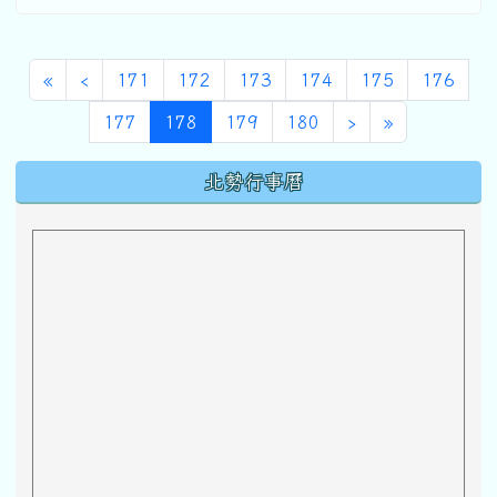
第一頁
上一頁
«
‹
171
172
173
174
175
176
(目前頁次)
下一頁
最後頁
177
178
179
180
›
»
下中區域內容
北勢行事曆