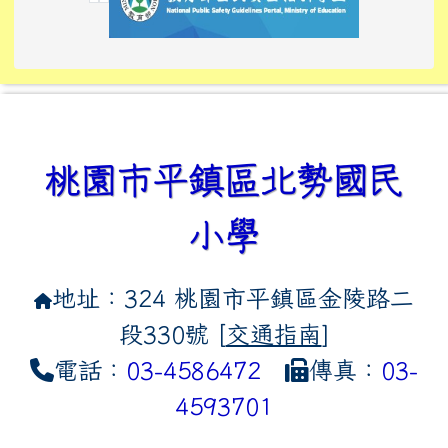
link to https://tyckids.ymps.t
link to https://10000.gov.tw/
link to https://eliteracy.edu
link to https://10000.gov.tw/
link to https://tyckids.ymps.t
link to https://www.edusave.
link to https://i.win.org.tw
link to https://tyckids.ymps.t
link to https://tyckids.ymps.t
link to https://www.edusave.
link to https://tyckids.ymps.t
桃園市平鎮區北勢國民
小學
地址：324 桃園市平鎮區金陵路二
段330號 [
交通指南
]
電話：
03-4586472
傳真：
03-
4593701