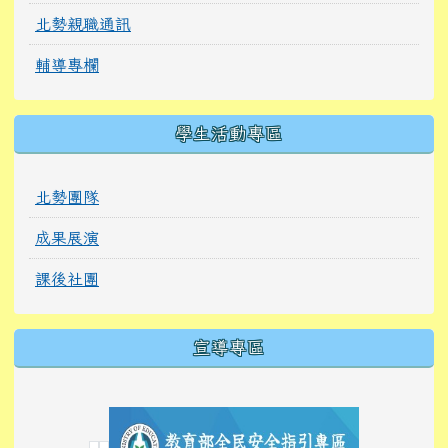
北勢親職通訊
輔導專欄
學生活動專區
北勢團隊
成果展演
課後社團
宣導專區
link to https://tyckids.ymps.tyc.edu.tw/
link to https://tyckids.ymps.tyc.edu.tw/
link to https://tyckids.ymps.tyc.edu.tw/
link to https://www.edusave.edu.tw/
link to https://eliteracy.edu.tw/Shorts/xiaoho
link to https://tyckids.ymps.tyc.edu.tw/
link to htt
link to http
link to http