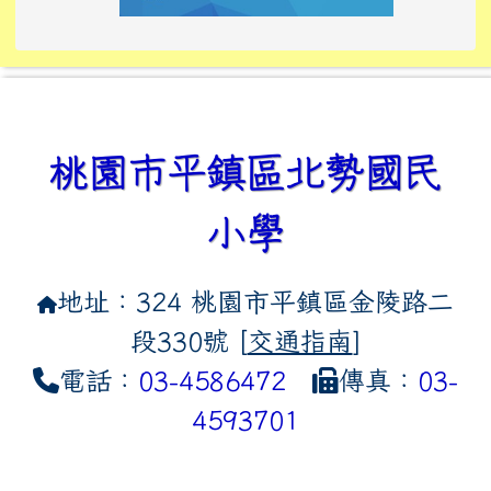
link to https://tyckids.ymps.t
link to https://10000.gov.tw/
link to https://eliteracy.edu
link to https://10000.gov.tw/
link to https://tyckids.ymps.t
link to https://www.edusave.
link to https://i.win.org.tw
link to https://tyckids.ymps.t
link to https://tyckids.ymps.t
link to https://www.edusave.
link to https://tyckids.ymps.t
桃園市平鎮區北勢國民
小學
地址：324 桃園市平鎮區金陵路二
段330號 [
交通指南
]
電話：
03-4586472
傳真：
03-
4593701