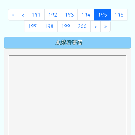
第一頁
上一頁
(目前頁次)
«
‹
191
192
193
194
195
196
下一頁
最後頁
197
198
199
200
›
»
下中區域內容
北勢行事曆