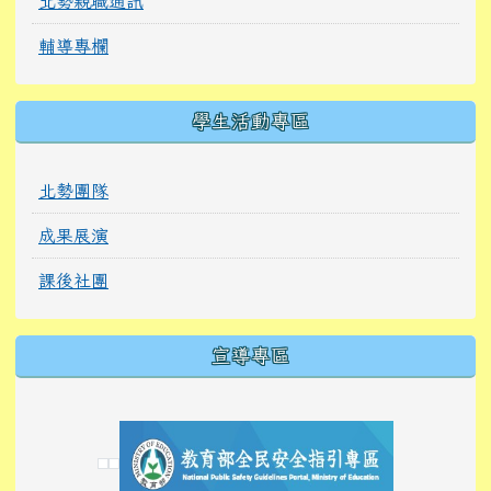
北勢親職通訊
輔導專欄
學生活動專區
北勢團隊
成果展演
課後社團
宣導專區
link to https://tyckids.ymps.tyc.edu.tw/
link to https://tyckids.ymps.tyc.edu.tw/
link to https://tyckids.ymps.tyc.edu.tw/
link to https://www.edusave.edu.tw/
link to https://eliteracy.edu.tw/Shorts/xiaoho
link to https://tyckids.ymps.tyc.edu.tw/
link to htt
link to http
link to http