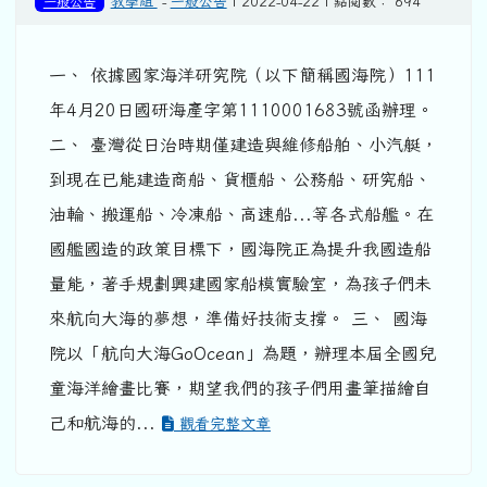
一般公告
教學組
-
一般公告
| 2022-04-22 | 點閱數： 694
一、 依據國家海洋研究院（以下簡稱國海院）111
年4月20日國研海產字第1110001683號函辦理。
二、 臺灣從日治時期僅建造與維修船舶、小汽艇，
到現在已能建造商船、貨櫃船、公務船、研究船、
油輪、搬運船、冷凍船、高速船...等各式船艦。在
國艦國造的政策目標下，國海院正為提升我國造船
量能，著手規劃興建國家船模實驗室，為孩子們未
來航向大海的夢想，準備好技術支撐。 三、 國海
院以「航向大海GoOcean」為題，辦理本屆全國兒
童海洋繪畫比賽，期望我們的孩子們用畫筆描繪自
己和航海的...
觀看完整文章