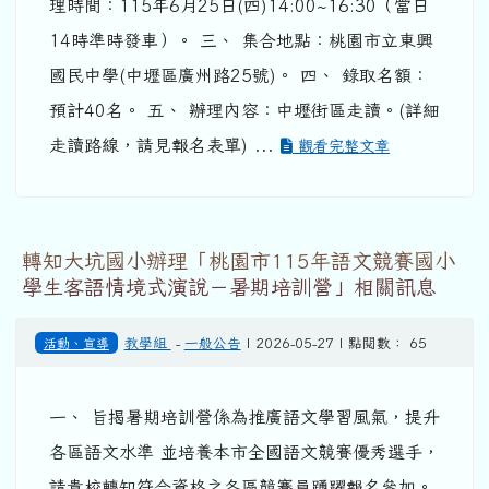
理時間：115年6月25日(四)14:00~16:30（當日
14時準時發車）。 三、 集合地點：桃園市立東興
國民中學(中壢區廣州路25號)。 四、 錄取名額：
預計40名。 五、 辦理內容：中壢街區走讀。(詳細
走讀路線，請見報名表單) ...
觀看完整文章
轉知大坑國小辦理「桃園市115年語文競賽國小
學生客語情境式演說－暑期培訓營」相關訊息
活動、宣導
教學組
-
一般公告
| 2026-05-27 | 點閱數： 65
一、 旨揭暑期培訓營係為推廣語文學習風氣，提升
各區語文水準 並培養本市全國語文競賽優秀選手，
請貴校轉知符合資格之各區競賽員踴躍報名參加。