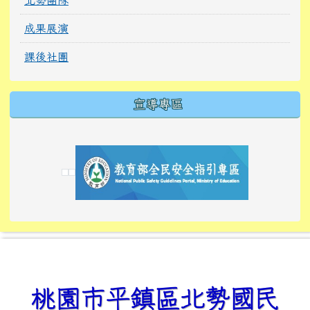
成果展演
課後社團
宣導專區
link to https://tyckids.ymps.tyc.edu.tw/
link to https://tyckids.ymps.tyc.edu.tw/
link to https://tyckids.ymps.tyc.edu.tw/
link to https://www.edusave.edu.tw/
link to https://eliteracy.edu.tw/Shorts/xiaoho
link to https://tyckids.ymps.tyc.edu.tw/
link to htt
link to http
link to http
link to https://tyckids.ymps.t
link to https://10000.gov.tw/
link to https://eliteracy.edu
link to https://10000.gov.tw/
link to https://tyckids.ymps.t
link to https://www.edusave.
link to https://i.win.org.tw
link to https://tyckids.ymps.t
link to https://tyckids.ymps.t
link to https://www.edusave.
link to https://tyckids.ymps.t
桃園市平鎮區北勢國民