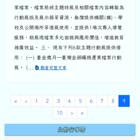
家檔案，檔案局將主題特展及相關檔案內容轉製為
行動展版及展示箱等資源，無償提供機關(構)、學
校及公開場所等借展使用，並提供1場次專人導覽
服務，期展現檔案多元面貌與應用價值，增進教育
推廣效益。 三、 現有下列6款主題行動展提供借
用： (一) 臺金歲月—臺灣金銅礦務產業檔案行動
展。 (...
觀看完整文章
第一頁
上一頁
(目前
«
‹
1
2
3
4
5
6
7
8
9
下一頁
最後頁
10
›
»
下中區域內容
北勢行事曆