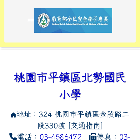
link to https://tyckids.ymps.tyc.edu.tw/
link to https://tyckids.ymps.tyc.edu.tw/
link to https://tyckids.ymps.tyc.edu.tw/
link to https://www.edusave.edu.tw/
link to https://eliteracy.edu.tw/Shorts/xiaoho
link to https://tyckids.ymps.tyc.edu.tw/
link to htt
link to http
link to http
link to https://tyckids.ymps.t
link to https://10000.gov.tw/
link to https://eliteracy.edu
link to https://10000.gov.tw/
link to https://tyckids.ymps.t
link to https://www.edusave.
link to https://i.win.org.tw
link to https://tyckids.ymps.t
link to https://tyckids.ymps.t
link to https://www.edusave.
link to https://tyckids.ymps.t
桃園市平鎮區北勢國民
小學
地址：324 桃園市平鎮區金陵路二
段330號 [
交通指南
]
電話：
03-4586472
傳真：
03-