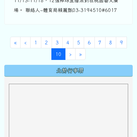
11/13-11/18，12強棒球直播派對在桃園藝文廣
場。 聯絡人~體育局賴麗甄03-3194510#6017
第一頁
上一頁
«
‹
1
2
3
4
5
6
7
8
9
(目前頁次)
下一頁
最後頁
10
›
»
下中區域內容
北勢行事曆