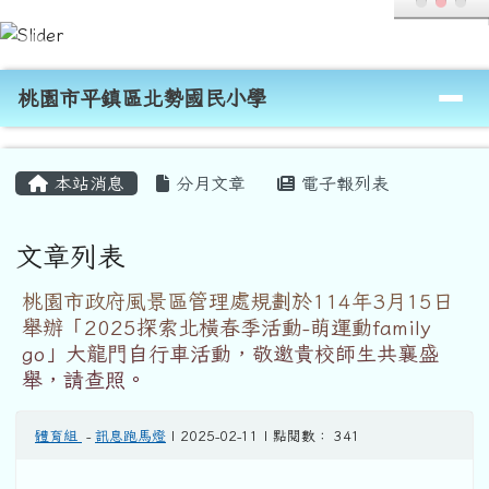
桃園市平鎮區北勢國民小學
跳至主內容區
導覽列
桃園市平鎮區北勢國民小學
頁尾區域
主內容區域
本站消息
分月文章
電子報列表
文章列表
桃園市政府風景區管理處規劃於114年3月15日
舉辦「2025探索北橫春季活動-萌運動family
go」大龍門自行車活動，敬邀貴校師生共襄盛
舉，請查照。
體育組
-
訊息跑馬燈
| 2025-02-11 | 點閱數： 341