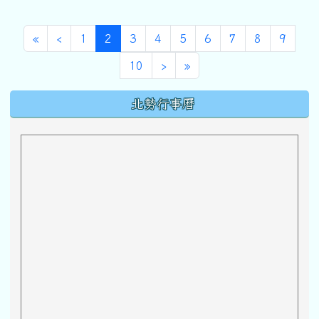
第一頁
上一頁
(目前頁次)
«
‹
1
2
3
4
5
6
7
8
9
下一頁
最後頁
10
›
»
下中區域內容
北勢行事曆