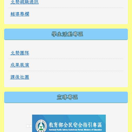
北勢親職通訊
輔導專欄
學生活動專區
北勢團隊
成果展演
課後社團
宣導專區
link to https://tyckids.ymps.tyc.edu.tw/
link to https://tyckids.ymps.tyc.edu.tw/
link to https://tyckids.ymps.tyc.edu.tw/
link to https://www.edusave.edu.tw/
link to https://eliteracy.edu.tw/Shorts/xiaoho
link to https://tyckids.ymps.tyc.edu.tw/
link to htt
link to http
link to http