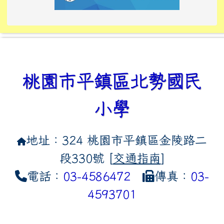
link to https://tyckids.ymps.t
link to https://10000.gov.tw/
link to https://eliteracy.edu
link to https://10000.gov.tw/
link to https://tyckids.ymps.t
link to https://www.edusave.
link to https://i.win.org.tw
link to https://tyckids.ymps.t
link to https://tyckids.ymps.t
link to https://www.edusave.
link to https://tyckids.ymps.t
桃園市平鎮區北勢國民
小學
地址：324 桃園市平鎮區金陵路二
段330號 [
交通指南
]
電話：
03-4586472
傳真：
03-
4593701