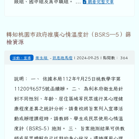
級組、國中組及高中職組。 ...
觀看完整文章
轉知桃園市政府推廣心情溫度計（BSRS─5）篩
檢資源
活動、宣導
衛生組
-
訊息跑馬燈
| 2024-09-25 | 點閱數： 364
說明： 一、 依據本局112年9月25日桃教學字第
1120096575號函續辦。 二、 為利本府衛生局針
對不同性別、年齡、居住區域等民眾進行其心理健
康程度差異之統計分析，請貴校將旨案列入宣導活
動或辦理課程時，請教師、學生或民眾使用心情溫
度計（BSRS-5）施測。 三、 旨案施測結果可供教
師或民眾瞭解自己近期的身心狀況，適時運用心理