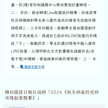
畫－菸(檳)害防制議題中心學校實施計畫辦理。
二、 目的：藉由辦理Line貼圖設計競賽，加強宣導
菸品與檳榔對學生身心靈所造成的傷害及拒絕菸檳
誘惑與二、三手菸的觀念，鼓勵學生藉由圖像創作
與文字表達能力，透過自己設計的LINE貼圖向菸檳
說「不」，鼓勵民眾、學生於適切情境中融入運用
LINE貼圖，以潛移默化方式影響親友遠離菸品(含
電子煙)和檳榔，營造健康的無菸檳家園。 三、 本
案...
觀看完整文章
轉知國語日報社協辦「2024《秋冬病毒防疫特
攻隊創意競賽》」