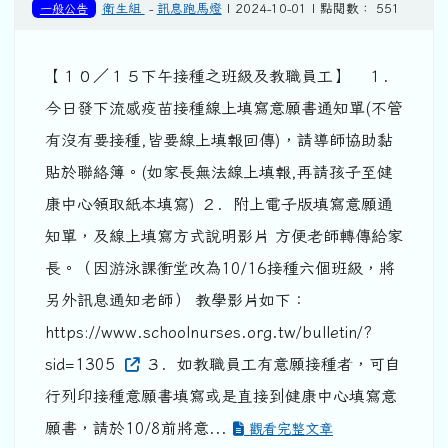
一般公告
衛生組
-
訊息跑馬燈
| 2024-10-01 | 點閱數： 551
【１０／１５下午接種之班級及教職員工】 １．
今日發下流感疫苗接種線上填寫意願書通知單(不管
有沒有要接種,皆要線上填報回傳)，請導師協助黏
貼於聯絡簿。(如家長無法線上填報,再請孩子至健
康中心領取紙本填寫) ２．附上電子版填寫意願通
知單，及線上填寫方式說明影片 方便老師轉傳給家
長。（因游泳課衝堂改為10/16接種六個班級，將
另外訊息通知老師） 教學影片如下：
https://www.schoolnurses.org.tw/bulletin/?
sid=1305
３．如教職員工有意願接種者，可自
行列印接種意願書填寫或是直接到健康中心填寫意
願書，請於10/8前將意...
觀看完整文章