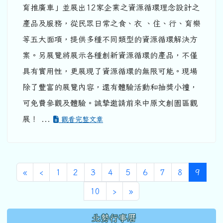
育推廣車」並展出12家企業之資源循環理念設計之
產品及服務，從民眾日常之食、衣 、住、行、育樂
等五大面項，提供多種不同類型的資源循環解決方
案。另展覽將展示各種創新資源循環的產品，不僅
具有實用性，更展現了資源循環的無限可能。現場
除了豐富的展覽內容，還有體驗活動和抽獎小禮，
可免費參觀及體驗。誠摯邀請前來中原文創園區觀
展！ ...
觀看完整文章
第一頁
上一頁
(目前
«
‹
1
2
3
4
5
6
7
8
9
下一頁
最後頁
10
›
»
下中區域內容
北勢行事曆