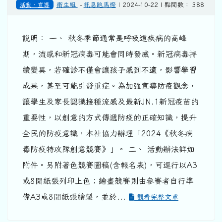
活動、宣導
衛生組
-
訊息跑馬燈
| 2024-10-22 | 點閱數： 388
說明： 一、 秋冬季節通常是呼吸道疾病的高峰
期，流感和新冠病毒可能會同時發威。新冠病毒持
續變異，若確診不僅會讓孩子感到不適，影響學習
成果，甚至可能引發重症。為加強宣導防疫觀念，
讓學生及家長認識接種流感及最新JN.1新冠疫苗的
重要性，以創意的方式傳遞防疫的正確知識，提升
全民的防疫意識，本社協力辦理「2024《秋冬病
毒防疫特攻隊創意競賽》」。 二、 活動辦法詳如
附件。另附著色競賽圖稿(含報名表)，可逕行以A3
或8開紙張列印上色；繪畫競賽則由參賽者自行準
備A3或8開紙張繪製，並於...
觀看完整文章