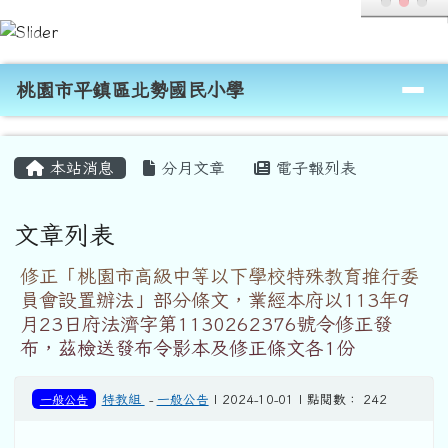
桃園市平鎮區北勢國民小學
跳至主內容區
導覽列
桃園市平鎮區北勢國民小學
頁尾區域
主內容區域
本站消息
分月文章
電子報列表
文章列表
修正「桃園市高級中等以下學校特殊教育推行委
員會設置辦法」部分條文，業經本府以113年9
月23日府法濟字第1130262376號令修正發
布，茲檢送發布令影本及修正條文各1份
一般公告
特教組
-
一般公告
| 2024-10-01 | 點閱數： 242