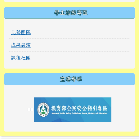
學生活動專區
北勢團隊
成果展演
課後社團
宣導專區
link to https://tyckids.ymps.tyc.edu.tw/
link to https://tyckids.ymps.tyc.edu.tw/
link to https://tyckids.ymps.tyc.edu.tw/
link to https://www.edusave.edu.tw/
link to https://eliteracy.edu.tw/Shorts/xiaoho
link to https://tyckids.ymps.tyc.edu.tw/
link to htt
link to http
link to http
link to https://tyckids.ymps.t
link to https://10000.gov.tw/
link to https://eliteracy.edu
link to https://10000.gov.tw/
link to https://tyckids.ymps.t
link to https://www.edusave.
link to https://i.win.org.tw
link to https://tyckids.ymps.t
link to https://tyckids.ymps.t
link to https://www.edusave.
link to https://tyckids.ymps.t