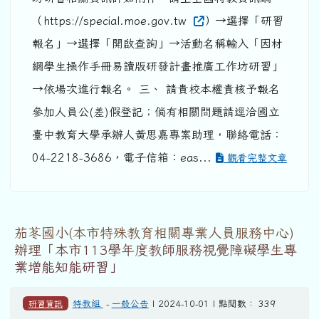
（https://special.moe.gov.tw
）→選擇「研習
報名」→選擇「開啟查詢」→活動名稱輸入「因材
網學生操作手冊易讀版研發計畫推廣工作坊研習」
→依場次進行報名。 三、 請貴校本權責核予報名
參加人員公(差)假登記；倘有相關問題請逕洽國立
臺中教育大學承辦人黃思嘉專案助理，聯絡電話：
04-2218-3686，電子信箱：eas...
觀看完整文章
茄苳國小(本市特殊教育相關專業人員服務中心)
辦理「本市113學年度教師服務視覺障礙學生專
業增能知能研習」
研習資訊
特教組
-
一般公告
| 2024-10-01 | 點閱數： 339