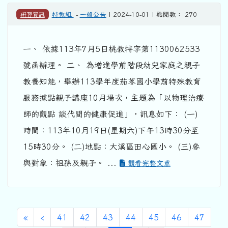
研習資訊
特教組
-
一般公告
| 2024-10-01 | 點閱數： 270
一、 依據113年7月5日桃教特字第1130062533
號函辦理。 二、 為增進學前階段幼兒家庭之親子
教養知能，舉辦113學年度茄苳國小學前特殊教育
服務據點親子講座10月場次，主題為「以物理治療
師的觀點 談代間的健康促進」，訊息如下： (一)
時間：113年10月19日(星期六)下午13時30分至
15時30分。 (二)地點：大溪區田心國小。 (三)參
與對象：祖孫及親子。 ...
觀看完整文章
第一頁
上一頁
«
‹
41
42
43
44
45
46
47