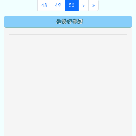
(目前頁次)
下一頁
最後頁
48
49
50
›
»
下中區域內容
北勢行事曆