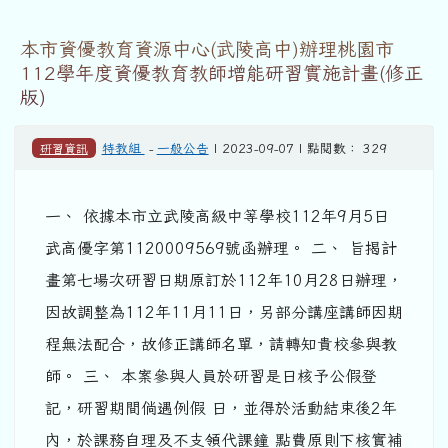
本市資優教育資源中心(武陵高中)辦理桃園市
112學年度資優教育教師增能研習實施計畫(修正
版)
研習資訊
特教組
-
一般公告
| 2023-09-07 | 點閱數： 329
一、 依據本市立武陵高級中等學校112年9月5日
武高優字第1120009569號函辦理。 二、 旨揭計
畫第七場次研習日期原訂於112年10月28日辦理，
因故調整為112年11月11日，另部分講座講師因期
程無法配合，故修正講師名單，請轉知貴校參與教
師。 三、 本案參與人員於研習是日核予公假登
記，研習期間倘遇例假 日，並得於活動結束後2年
內，於課務自理及不支領代課鐘 點費原則下核實補