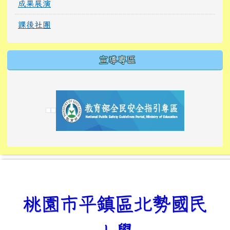
成果展演
課後社團
宣導專區
link to https://tyckids.ymps.tyc.edu.tw/
link to https://tyckids.ymps.tyc.edu.tw/
link to https://tyckids.ymps.tyc.edu.tw/
link to https://www.edusave.edu.tw/
link to https://eliteracy.edu.tw/Shorts/xiaoho
link to https://tyckids.ymps.tyc.edu.tw/
link to htt
link to http
link to http
link to https://tyckids.ymps.t
link to https://10000.gov.tw/
link to https://eliteracy.edu
link to https://10000.gov.tw/
link to https://tyckids.ymps.t
link to https://www.edusave.
link to https://i.win.org.tw
link to https://tyckids.ymps.t
link to https://tyckids.ymps.t
link to https://www.edusave.
link to https://tyckids.ymps.t
桃園市平鎮區北勢國民