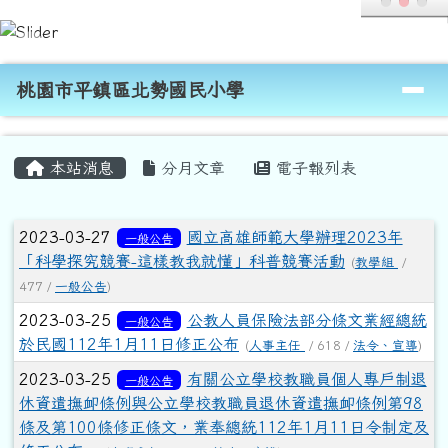
桃園市平鎮區北勢國民小學
跳至主內容區
導覽列
桃園市平鎮區北勢國民小學
頁尾區域
主內容區域
本站消息
分月文章
電子報列表
文章列表
2023-03-27
國立高雄師範大學辦理2023年
一般公告
「科學探究競賽-這樣教我就懂」科普競賽活動
(
教學組
/
477 /
一般公告
)
2023-03-25
公教人員保險法部分條文業經總統
一般公告
於民國112年1月11日修正公布
(
人事主任
/ 618 /
法令、宣導
)
2023-03-25
有關公立學校教職員個人專戶制退
一般公告
休資遣撫卹條例與公立學校教職員退休資遣撫卹條例第98
條及第100條修正條文，業奉總統112年1月11日令制定及