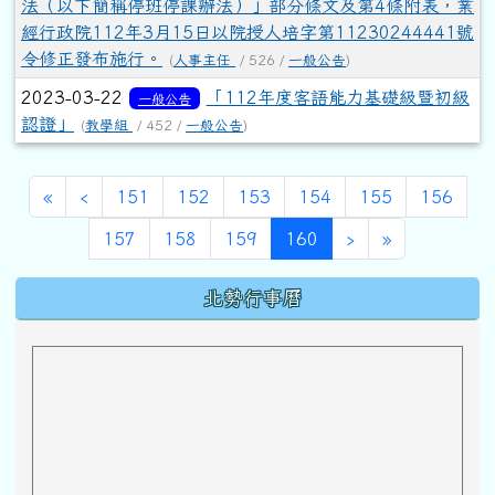
法（以下簡稱停班停課辦法）」部分條文及第4條附表，業
經行政院112年3月15日以院授人培字第11230244441號
令修正發布施行。
(
人事主任
/ 526 /
一般公告
)
2023-03-22
「112年度客語能力基礎級暨初級
一般公告
認證」
(
教學組
/ 452 /
一般公告
)
第一頁
上一頁
«
‹
151
152
153
154
155
156
(目前頁次)
下一頁
最後頁
157
158
159
160
›
»
下中區域內容
北勢行事曆