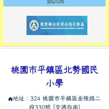
宣導專區
link to https://tyckids.ymps.tyc.edu.tw/
link to https://tyckids.ymps.tyc.edu.tw/
link to https://tyckids.ymps.tyc.edu.tw/
link to https://www.edusave.edu.tw/
link to https://eliteracy.edu.tw/Shorts/xiaoho
link to https://tyckids.ymps.tyc.edu.tw/
link to htt
link to http
link to http
link to https://tyckids.ymps.t
link to https://10000.gov.tw/
link to https://eliteracy.edu
link to https://10000.gov.tw/
link to https://tyckids.ymps.t
link to https://www.edusave.
link to https://i.win.org.tw
link to https://tyckids.ymps.t
link to https://tyckids.ymps.t
link to https://www.edusave.
link to https://tyckids.ymps.t
桃園市平鎮區北勢國民
小學
地址：324 桃園市平鎮區金陵路二
段330號 [
交通指南
]