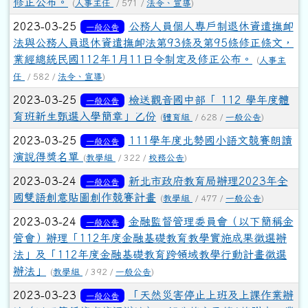
修正公布。
(
人事主任
/ 571 /
法令、宣導
)
2023-03-25
公務人員個人專戶制退休資遣撫卹
一般公告
法與公務人員退休資遣撫卹法第93條及第95條修正條文，
業經總統民國112年1月11日令制定及修正公布。
(
人事主
任
/ 582 /
法令、宣導
)
2023-03-25
檢送觀音國中部「 112 學年度體
一般公告
育班新生甄選入學簡章」乙份
(
體育組
/ 628 /
一般公告
)
2023-03-25
111學年度北勢國小語文競賽朗讀
一般公告
演說得獎名單
(
教學組
/ 322 /
校務公告
)
2023-03-24
新北市政府教育局辦理2023年全
一般公告
國雙語創意貼圖創作競賽計畫
(
教學組
/ 477 /
一般公告
)
2023-03-24
金融監督管理委員會（以下簡稱金
一般公告
管會）辦理「112年度金融基礎教育教學實施成果徵選辦
法」及「112年度金融基礎教育跨領域教學行動計畫徵選
辦法」
(
教學組
/ 392 /
一般公告
)
2023-03-23
「天然災害停止上班及上課作業辦
一般公告