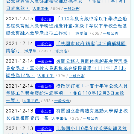
公教暨聘僱人員健康檢查補助標準表」，並自111年1月1
日起生效。
(
人事主任
/ 504 /
一般公告
)
2021-12-15
「110年度高級中等以下學校金融
一般公告
基礎教育融入教學精進推廣計畫-高級中等以下學校金融基
礎教育融入教學產出型工作坊」
(
教學組
/ 605 /
一般公告
)
2021-12-14
「桃園市政府i講客(以下簡稱桃園i
一般公告
講客)」
(
教學組
/ 692 /
一般公告
)
2021-12-14
有關公務人員退休撫卹基金管理委
一般公告
員會函以，軍公教人員退撫基金提撥費率自111年1月1起
調整為14%。
(
人事主任
/ 396 /
一般公告
)
2021-12-14
行政院訂定「一百十年軍公教人員
一般公告
年終工作獎金發給注意事項」，並自110年12月3日生效
一案。
(
人事主任
/ 692 /
一般公告
)
2021-12-13
有關國立臺灣體育運動大學傑出校
一般公告
友推薦相關資訊一案
(
人事主任
/ 375 /
一般公告
)
2021-12-13
北勢國小110學年度英語朗讀及說
一般公告