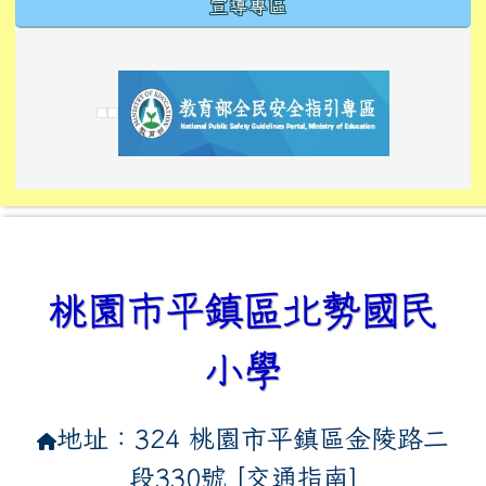
宣導專區
link to https://tyckids.ymps.tyc.edu.tw/
link to https://tyckids.ymps.tyc.edu.tw/
link to https://tyckids.ymps.tyc.edu.tw/
link to https://www.edusave.edu.tw/
link to https://eliteracy.edu.tw/Shorts/xiaoho
link to https://tyckids.ymps.tyc.edu.tw/
link to htt
link to http
link to http
link to https://tyckids.ymps.t
link to https://10000.gov.tw/
link to https://eliteracy.edu
link to https://10000.gov.tw/
link to https://tyckids.ymps.t
link to https://www.edusave.
link to https://i.win.org.tw
link to https://tyckids.ymps.t
link to https://tyckids.ymps.t
link to https://www.edusave.
link to https://tyckids.ymps.t
桃園市平鎮區北勢國民
小學
地址：324 桃園市平鎮區金陵路二
段330號 [
交通指南
]