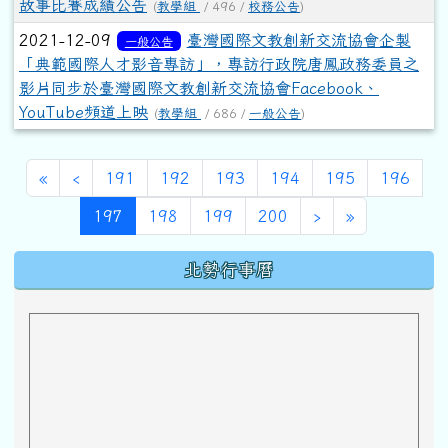
故事比賽成績公告
(
教學組
/ 496 /
校務公告
)
2021-12-09
臺灣國際文教創新交流協會企製
一般公告
「典範國際人才影音專訪」，專訪行政院唐鳳政務委員之
影片同步於臺灣國際文教創新交流協會Facebook、
YouTube頻道上映
(
教學組
/ 686 /
一般公告
)
第一頁
上一頁
«
‹
191
192
193
194
195
196
(目前頁次)
下一頁
最後頁
197
198
199
200
›
»
下中區域內容
北勢行事曆