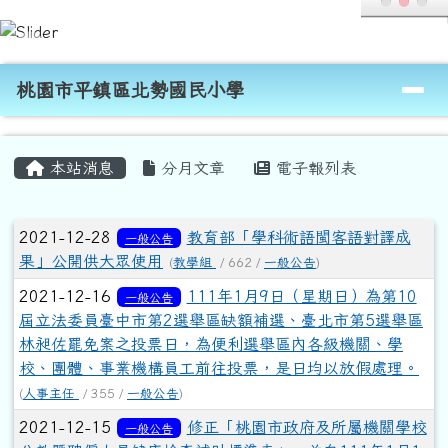
桃園市平鎮區北勢國民小學
跳至主內容區
導覽列
桃園市平鎮區北勢國民小學
頁尾區域
主內容區域
本站消息
分月文章
電子報列表
文章列表
2021-12-28
教育部「學科術語閩客語對譯成
一般公告
果」公開供大眾使用
(
教學組
/ 662 /
一般公告
)
2021-12-16
111年1月9日（星期日）為第10
一般公告
屆立法委員臺中市第2選舉區缺額補選、臺北市第5選舉區
林昶佐罷免案之投票日，為便利選舉區內各級機關、學
校、團體、事業機構員工前往投票，是日均以放假處理。
(
人事主任
/ 355 /
一般公告
)
2021-12-15
修正「桃園市政府及所屬機關學校
一般公告