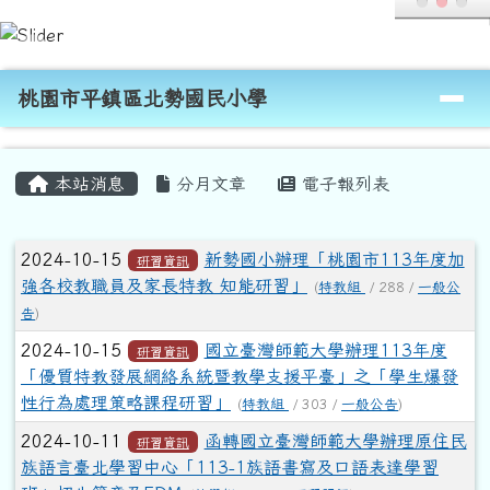
桃園市平鎮區北勢國民小學
跳至主內容區
導覽列
桃園市平鎮區北勢國民小學
頁尾區域
主內容區域
本站消息
分月文章
電子報列表
文章列表
2024-10-15
新勢國小辦理「桃園市113年度加
研習資訊
強各校教職員及家長特教 知能研習」
(
特教組
/ 288 /
一般公
告
)
2024-10-15
國立臺灣師範大學辦理113年度
研習資訊
「優質特教發展網絡系統暨教學支援平臺」之「學生爆發
性行為處理策略課程研習」
(
特教組
/ 303 /
一般公告
)
2024-10-11
函轉國立臺灣師範大學辦理原住民
研習資訊
族語言臺北學習中心「113-1族語書寫及口語表達學習