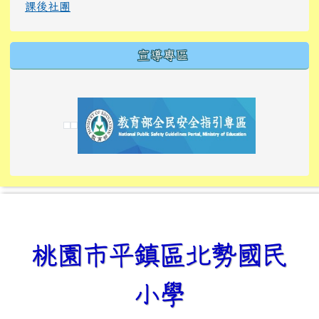
課後社團
宣導專區
link to https://tyckids.ymps.tyc.edu.tw/
link to https://tyckids.ymps.tyc.edu.tw/
link to https://tyckids.ymps.tyc.edu.tw/
link to https://www.edusave.edu.tw/
link to https://eliteracy.edu.tw/Shorts/xiaoho
link to https://tyckids.ymps.tyc.edu.tw/
link to htt
link to http
link to http
link to https://tyckids.ymps.t
link to https://10000.gov.tw/
link to https://eliteracy.edu
link to https://10000.gov.tw/
link to https://tyckids.ymps.t
link to https://www.edusave.
link to https://i.win.org.tw
link to https://tyckids.ymps.t
link to https://tyckids.ymps.t
link to https://www.edusave.
link to https://tyckids.ymps.t
桃園市平鎮區北勢國民
小學