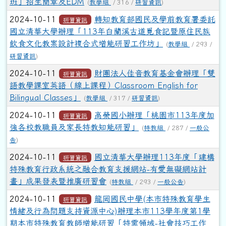
班」招生簡章及EDM
(
教學組
/ 316 /
研習資訊
)
2024-10-11
轉知教育部國民及學前教育署委託
研習資訊
國立清華大學辦理「113年白蘭溪古道覓食記暨原住民族
飲食文化教案設計複合式增能研習工作坊」
(
教學組
/ 293 /
研習資訊
)
2024-10-11
財團法人佳音教育基金會辦理「雙
研習資訊
語教學課室英語（線上課程）Classroom English for
Bilingual Classes」
(
教學組
/ 317 /
研習資訊
)
2024-10-11
高榮國小辦理「桃園市113年度加
研習資訊
強各校教職員及家長特教知能研習」
(
特教組
/ 287 /
一般公
告
)
2024-10-11
國立清華大學辦理113年度「建構
研習資訊
特殊教育行政系統之融合教育支援網站-有愛無礙網站計
畫」成果發表暨推廣研習會
(
特教組
/ 293 /
一般公告
)
2024-10-11
龍岡國民中學(本市特殊教育學生
研習資訊
情緒及行為問題支持資源中心)辦理本市113學年度第1學
期本市特殊教育教師增能研習「特需領域-社會技巧工作