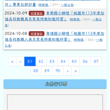
坊」專業社群計畫
(
特教組
/ 277 /
一般公告
)
2024-10-09
東勢國小辦理「桃園市113年度加
研習資訊
強各校教職員及家長特教知能研習」
(
特教組
/ 265 /
一般公
告
)
2024-10-08
青埔國小辦理「桃園市113年度加
研習資訊
強各校教職人員及家長特教知能研習」
(
特教組
/ 266 /
一般
公告
)
第一頁
上一頁
(目前頁次)
«
‹
81
82
83
84
85
86
87
下一頁
最後頁
88
89
90
›
»
下中區域內容
北勢行事曆