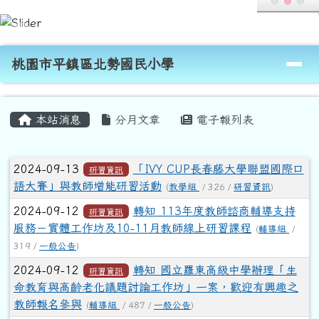
桃園市平鎮區北勢國民小學
跳至主內容區
導覽列
桃園市平鎮區北勢國民小學
頁尾區域
主內容區域
本站消息
分月文章
電子報列表
文章列表
2024-09-13
「IVY CUP長春藤大學聯盟國際口
研習資訊
語大賽」與教師增能研習活動
(
教學組
/ 326 /
研習資訊
)
2024-09-12
轉知 113年度教師諮商輔導支持
研習資訊
服務－實體工作坊及10-11月教師線上研習課程
(
輔導組
/
319 /
一般公告
)
2024-09-12
轉知 國立羅東高級中學辦理「生
研習資訊
命教育與高齡老化議題討論工作坊」一案，歡迎有興趣之
教師報名參與
(
輔導組
/ 487 /
一般公告
)