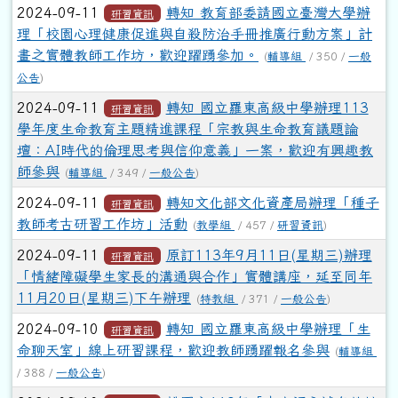
2024-09-11
轉知 教育部委請國立臺灣大學辦
研習資訊
理「校園心理健康促進與自殺防治手冊推廣行動方案」計
畫之實體教師工作坊，歡迎躍踴參加。
(
輔導組
/ 350 /
一般
公告
)
2024-09-11
轉知 國立羅東高級中學辦理113
研習資訊
學年度生命教育主題精進課程「宗教與生命教育議題論
壇：AI時代的倫理思考與信仰意義」一案，歡迎有興趣教
師參與
(
輔導組
/ 349 /
一般公告
)
2024-09-11
轉知文化部文化資產局辦理「種子
研習資訊
教師考古研習工作坊」活動
(
教學組
/ 457 /
研習資訊
)
2024-09-11
原訂113年9月11日(星期三)辦理
研習資訊
「情緒障礙學生家長的溝通與合作」實體講座，延至同年
11月20日(星期三)下午辦理
(
特教組
/ 371 /
一般公告
)
2024-09-10
轉知 國立羅東高級中學辦理「生
研習資訊
命聊天室」線上研習課程，歡迎教師踴躍報名參與
(
輔導組
/ 388 /
一般公告
)