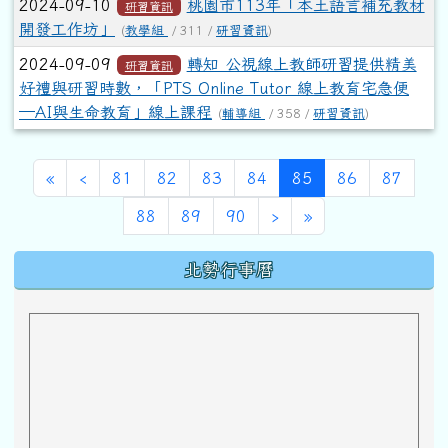
2024-09-10
桃園市113年「本土語言補充教材
研習資訊
開發工作坊」
(
教學組
/ 311 /
研習資訊
)
2024-09-09
轉知 公視線上教師研習提供精美
研習資訊
好禮與研習時數，「PTS Online Tutor 線上教育宅急便
─AI與生命教育」線上課程
(
輔導組
/ 358 /
研習資訊
)
第一頁
上一頁
(目前頁次)
«
‹
81
82
83
84
85
86
87
下一頁
最後頁
88
89
90
›
»
下中區域內容
北勢行事曆