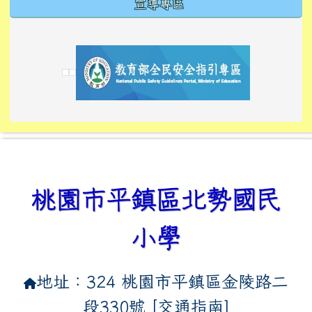
宣導專區
link to https://tyckids.ymps.tyc.edu.tw/
link to https://tyckids.ymps.tyc.edu.tw/
link to https://tyckids.ymps.tyc.edu.tw/
link to https://www.edusave.edu.tw/
link to https://eliteracy.edu.tw/Shorts/xiaoho
link to https://tyckids.ymps.tyc.edu.tw/
link to htt
link to http
link to http
link to https://tyckids.ymps.t
link to https://10000.gov.tw/
link to https://eliteracy.edu
link to https://10000.gov.tw/
link to https://tyckids.ymps.t
link to https://www.edusave.
link to https://i.win.org.tw
link to https://tyckids.ymps.t
link to https://tyckids.ymps.t
link to https://www.edusave.
link to https://tyckids.ymps.t
桃園市平鎮區北勢國民
小學
地址：324 桃園市平鎮區金陵路二
段330號 [
交通指南
]