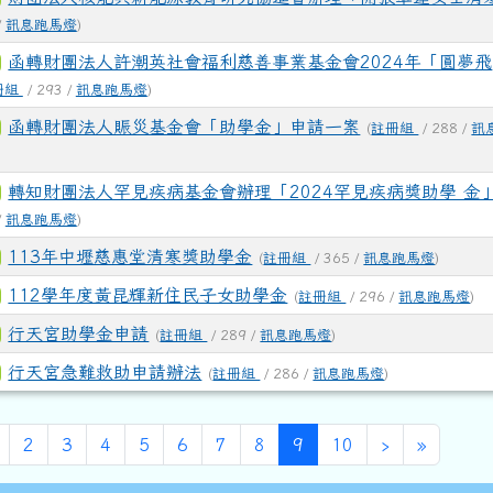
/
訊息跑馬燈
)
函轉財團法人許潮英社會福利慈善事業基金會2024年「圓夢飛
冊組
/ 293 /
訊息跑馬燈
)
函轉財團法人賑災基金會「助學金」申請一案
(
註冊組
/ 288 /
訊
轉知財團法人罕見疾病基金會辦理「2024罕見疾病獎助學 金
/
訊息跑馬燈
)
113年中壢慈惠堂清寒獎助學金
(
註冊組
/ 365 /
訊息跑馬燈
)
112學年度黃昆輝新住民子女助學金
(
註冊組
/ 296 /
訊息跑馬燈
)
行天宮助學金申請
(
註冊組
/ 289 /
訊息跑馬燈
)
行天宮急難救助申請辦法
(
註冊組
/ 286 /
訊息跑馬燈
)
頁
(目前頁次)
下一頁
最後頁
2
3
4
5
6
7
8
9
10
›
»