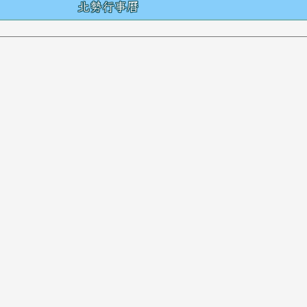
容
北勢行事曆