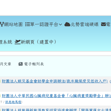
學
網站地圖
單一認證平台
北勢雲端硬碟
電
理系統
新網頁（建置中）
月文章
電子報列表
財團法人賑災基金會助學金申請辦法(凱米颱風受災低收入戶)
(
財團法人中華民國心臟病兒童基金會「心臟病童獎勵學金」辦
07 /
訊息跑馬燈
)
財團法人核能與新能源教育研究協進會辦理「開張翠蓮女士清