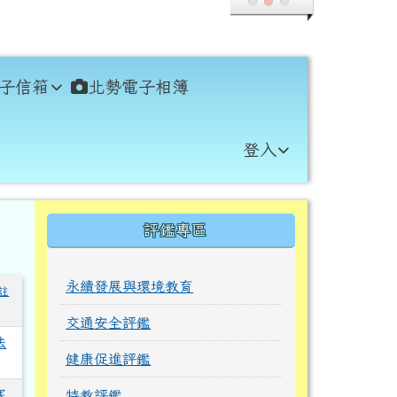
子信箱
北勢電子相簿
登入
右邊區域內容
評鑑專區
永續發展與環境教育
註
交通安全評鑑
法
健康促進評鑑
寒
特教評鑑