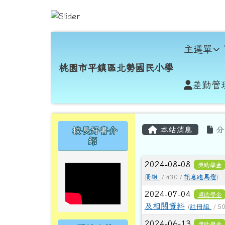
跳至主內容區
桃園市平鎮區北勢國民小
導覽列
主選單
桃園市平鎮區北勢國民小學
差勤管
頁尾區域
主內容區域
左邊區域內容
本站消息
分
校長好書介
紹
文章列表
2024-08-08
獎助學金
冊組
/ 430 /
訊息跑馬燈
)
2024-07-04
獎助學金
及相關資料
(
註冊組
/ 5
2024-06-13
獎助學金