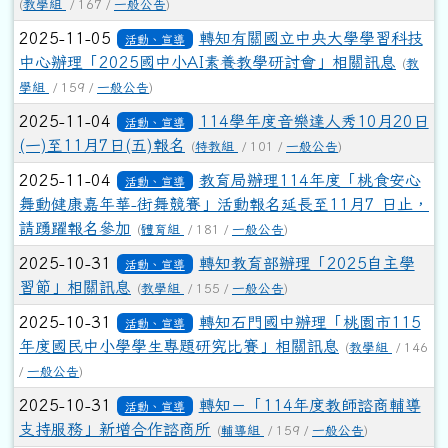
(
教學組
/ 167 /
一般公告
)
2025-11-05
轉知有關國立中央大學學習科技
活動、宣導
中心辦理「2025國中小AI素養教學研討會」相關訊息
(
教
學組
/ 159 /
一般公告
)
2025-11-04
114學年度音樂達人秀10月20日
活動、宣導
(一)至11月7日(五)報名
(
特教組
/ 101 /
一般公告
)
2025-11-04
教育局辦理114年度「桃食安心
活動、宣導
舞動健康嘉年華-街舞競賽」活動報名延長至11月7 日止，
請踴躍報名參加
(
體育組
/ 181 /
一般公告
)
2025-10-31
轉知教育部辦理「2025自主學
活動、宣導
習節」相關訊息
(
教學組
/ 155 /
一般公告
)
2025-10-31
轉知石門國中辦理「桃園市115
活動、宣導
年度國民中小學學生專題研究比賽」相關訊息
(
教學組
/ 146
/
一般公告
)
2025-10-31
轉知－「114年度教師諮商輔導
活動、宣導
支持服務」新增合作諮商所
(
輔導組
/ 159 /
一般公告
)