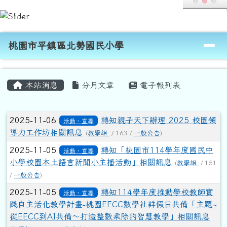
桃園市平鎮區北勢國民小學
跳至主內容區
導覽列
桃園市平鎮區北勢國民小學
頁尾區域
主內容區域
本站消息
分月文章
電子報列表
文章列表
2025-11-06
轉知親子天下辦理 2025 校園領
活動、宣導
導力工作坊相關訊息
(
教學組
/ 163 /
一般公告
)
2025-11-05
轉知「桃園市114學年度國民中
活動、宣導
小學校園本土語言新聞小主播活動」相關訊息
(
教學組
/ 151
/
一般公告
)
2025-11-05
轉知114學年度推動學校教師實
活動、宣導
踐自主活化教學計畫-桃園EECC數學社群假日共備「主題~
從EECC到AI共備～打造整數乘除的智慧教學」相關訊息