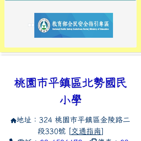
link to https://tyckids.ymps.tyc.edu.tw/
link to https://tyckids.ymps.tyc.edu.tw/
link to https://tyckids.ymps.tyc.edu.tw/
link to https://www.edusave.edu.tw/
link to https://eliteracy.edu.tw/Shorts/xiaoho
link to https://tyckids.ymps.tyc.edu.tw/
link to htt
link to http
link to http
link to https://tyckids.ymps.t
link to https://10000.gov.tw/
link to https://eliteracy.edu
link to https://10000.gov.tw/
link to https://tyckids.ymps.t
link to https://www.edusave.
link to https://i.win.org.tw
link to https://tyckids.ymps.t
link to https://tyckids.ymps.t
link to https://www.edusave.
link to https://tyckids.ymps.t
桃園市平鎮區北勢國民
小學
地址：324 桃園市平鎮區金陵路二
段330號 [
交通指南
]