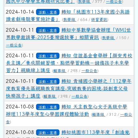
國民中小學學生專題研究比賽」
(
教學組
/ 377 /
一般公告
)
2024-10-14
轉知「桃園市113年度國小英語
活動、宣導
讀者劇場競賽實施計畫」
(
教學組
/ 654 /
研習資訊
)
2024-10-11
轉知中華數學協會辦理「WMI世
活動、宣導
界數學邀請賽-2025臺灣選拔賽」相關資訊
(
教學組
/ 150 /
一般公告
)
2024-10-11
轉知 信誼基金會舉辦【顏安秀校
活動、宣導
長主講／養成關鍵習慣、點燃學習動機－儲備孩子未來學
習力】親職線上講座
(
輔導組
/ 298 /
一般公告
)
2024-10-11
轉知 青埔國小舉辦之「112學年
活動、宣導
度教育優先區親職教育講座-突破教養的困境-談創意父母
快樂孩子」講座
(
輔導組
/ 398 /
一般公告
)
2024-10-08
轉知 天主教聖心女子高級中學
活動、宣導
辦理113學年度聖心學園課程體驗活動
(
輔導組
/ 312 /
一般公
告
)
2024-10-08
轉知桃園市113學年度「創造能
活動、宣導