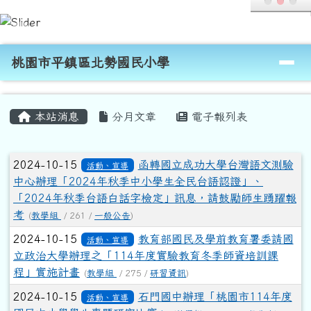
桃園市平鎮區北勢國民小學
跳至主內容區
導覽列
桃園市平鎮區北勢國民小學
頁尾區域
主內容區域
本站消息
分月文章
電子報列表
文章列表
2024-10-15
函轉國立成功大學台灣語文測驗
活動、宣導
中心辦理「2024年秋季中小學生全民台語認證」、
「2024年秋季台語白話字檢定」訊息，請鼓勵師生踴躍報
考
(
教學組
/ 261 /
一般公告
)
2024-10-15
教育部國民及學前教育署委請國
活動、宣導
立政治大學辦理之「114年度實驗教育冬季師資培訓課
程」實施計畫
(
教學組
/ 275 /
研習資訊
)
2024-10-15
石門國中辦理「桃園市114年度
活動、宣導