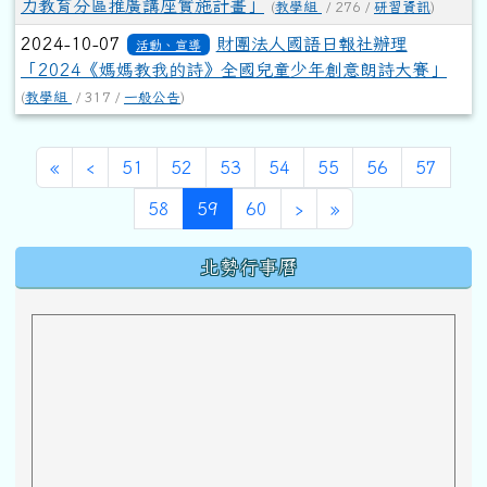
力教育分區推廣講座實施計畫」
(
教學組
/ 276 /
研習資訊
)
2024-10-07
財團法人國語日報社辦理
活動、宣導
「2024《媽媽教我的詩》全國兒童少年創意朗詩大賽」
(
教學組
/ 317 /
一般公告
)
第一頁
上一頁
«
‹
51
52
53
54
55
56
57
(目前頁次)
下一頁
最後頁
58
59
60
›
»
下中區域內容
北勢行事曆