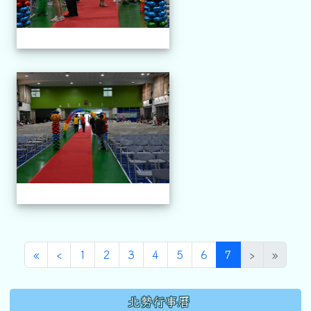
113-06-11 第三十四屆畢業
第一頁
上一頁
(目前頁次)
«
‹
1
2
3
4
5
6
7
›
»
下中區域內容
北勢行事曆