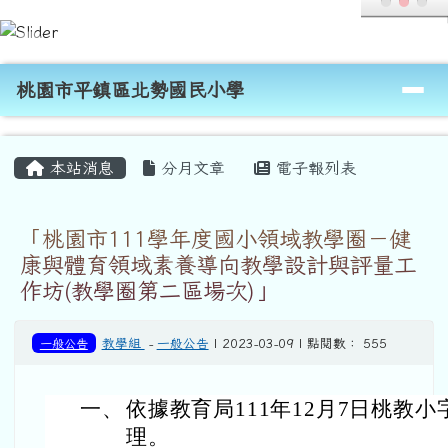
桃園市平鎮區北勢國民小學
跳至主內容區
導覽列
桃園市平鎮區北勢國民小學
頁尾區域
主內容區域
本站消息
分月文章
電子報列表
「桃園市111學年度國小領域教學圈－健
康與體育領域素養導向教學設計與評量工
作坊(教學圈第二區場次)」
一般公告
教學組
-
一般公告
| 2023-03-09 | 點閱數： 555
一、
依據教育局111年12月7日桃教小字第
理。