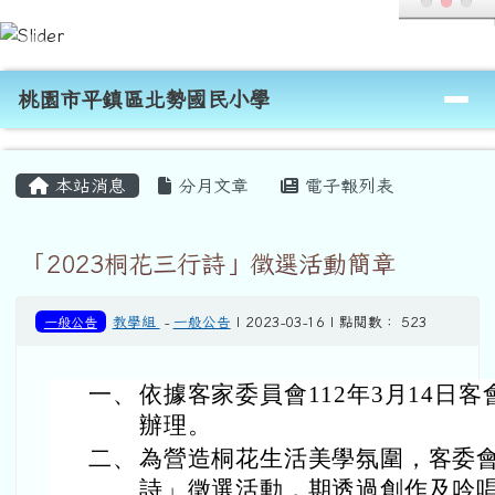
桃園市平鎮區北勢國民小學
跳至主內容區
導覽列
桃園市平鎮區北勢國民小學
頁尾區域
主內容區域
本站消息
分月文章
電子報列表
「2023桐花三行詩」徵選活動簡章
一般公告
教學組
-
一般公告
| 2023-03-16 | 點閱數： 523
一、
依據客家委員會112年3月14日客會
辦理。
二、
為營造桐花生活美學氛圍，客委會
詩」徵選活動，期透過創作及吟