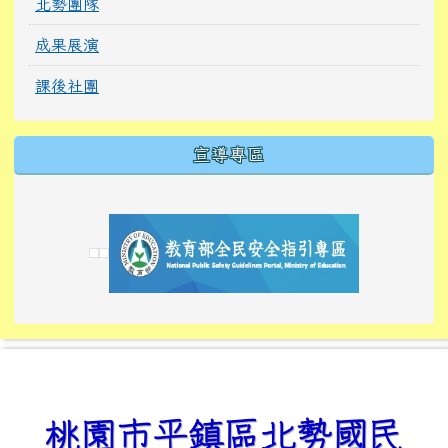
北勢團隊
成果展演
課後社團
宣導專區
link to https://tyckids.ymps.tyc.edu.tw/
link to https://tyckids.ymps.tyc.edu.tw/
link to https://tyckids.ymps.tyc.edu.tw/
link to https://www.edusave.edu.tw/
link to https://eliteracy.edu.tw/Shorts/xiaoho
link to https://tyckids.ymps.tyc.edu.tw/
link to htt
link to http
link to http
link to https://tyckids.ymps.t
link to https://10000.gov.tw/
link to https://eliteracy.edu
link to https://10000.gov.tw/
link to https://tyckids.ymps.t
link to https://www.edusave.
link to https://i.win.org.tw
link to https://tyckids.ymps.t
link to https://tyckids.ymps.t
link to https://www.edusave.
link to https://tyckids.ymps.t
桃園市平鎮區北勢國民