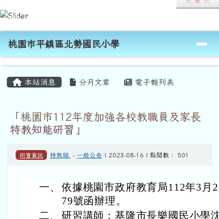
桃園市平鎮區北勢國民小學
跳至主內容區
導覽列
桃園市平鎮區北勢國民小學
頁尾區域
主內容區域
本站消息
分月文章
電子報列表
「桃園市112年度加強各校教職員及家長
特教知能研習」
研習資訊
特教組
-
一般公告
| 2023-08-16 | 點閱數： 501
一、
依據桃園市政府教育局112年3月22
79號函辦理。
二、
研習講師：基隆市長樂國民小學