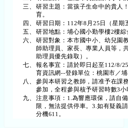
三、
研習主題：當孩子生命中的貴人
育。
四、
研習日期：112年8月25日（星期
五、
研習地點：埔心國小勤學樓2樓綜
六、
研習對象：本市國中小、幼兒園
師助理員、家長、專業人員等，共
助理員優先錄取）。
七、
報名事宜：請於即日起至112/8/
育資訊網--登錄單位：桃園市／
八、
參與本研習之教師，請准予在課
參加，全程參與核予研習時數3小
九、
注意事項：1.為響應環保，請自備
限，無法提供停車。3.如有疑義請洽特
分機611。