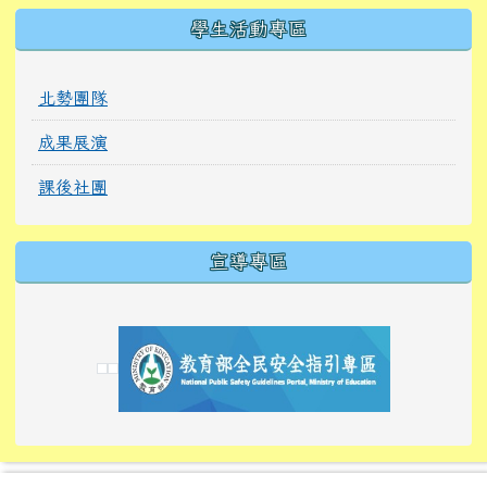
學生活動專區
北勢團隊
成果展演
課後社團
宣導專區
link to https://tyckids.ymps.tyc.edu.tw/
link to https://tyckids.ymps.tyc.edu.tw/
link to https://tyckids.ymps.tyc.edu.tw/
link to https://www.edusave.edu.tw/
link to https://eliteracy.edu.tw/Shorts/xiaoho
link to https://tyckids.ymps.tyc.edu.tw/
link to htt
link to http
link to http
link to https://tyckids.ymps.t
link to https://10000.gov.tw/
link to https://eliteracy.edu
link to https://10000.gov.tw/
link to https://tyckids.ymps.t
link to https://www.edusave.
link to https://i.win.org.tw
link to https://tyckids.ymps.t
link to https://tyckids.ymps.t
link to https://www.edusave.
link to https://tyckids.ymps.t