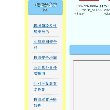
校園安全專
1) 376736800A_11
2) 
區
20217828_ATTAC
202
H3.pdf
H2.
職場霸凌及性
騷擾防治
北勢校園安全
網
下中區域內
校園安全地圖
公共意外責任
險證明
性別平等教育
委員會
校園水質檢驗
報告