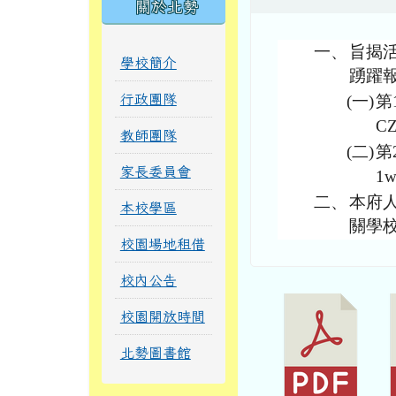
關於北勢
一、
旨揭活
學校簡介
踴躍
行政團隊
(一)
第1
CZ
教師團隊
(二)
第2
家長委員會
1w
二、
本府人
本校學區
關學
校園場地租借
校內公告
校園開放時間
北勢圖書館