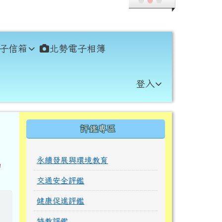
子信箱
北勢電子相簿
登入
右邊區域內容
評鑑專區
永續發展與環境教育
名
交通安全評鑑
健康促進評鑑
特教評鑑