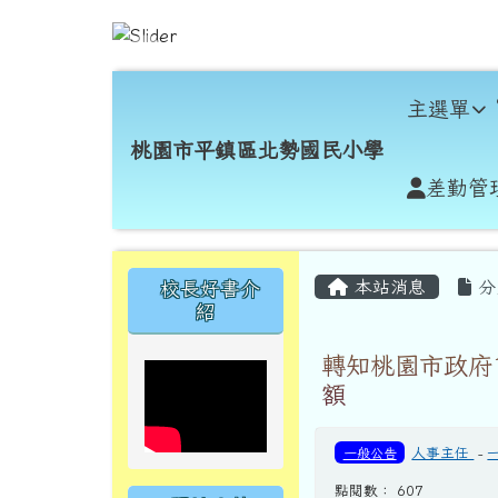
跳至主內容區
桃園市平鎮區北勢國民小
導覽列
主選單
桃園市平鎮區北勢國民小學
差勤管
頁尾區域
主內容區域
左邊區域內容
本站消息
分
校長好書介
紹
轉知桃園市政府
額
一般公告
人事主任
-
點閱數： 607