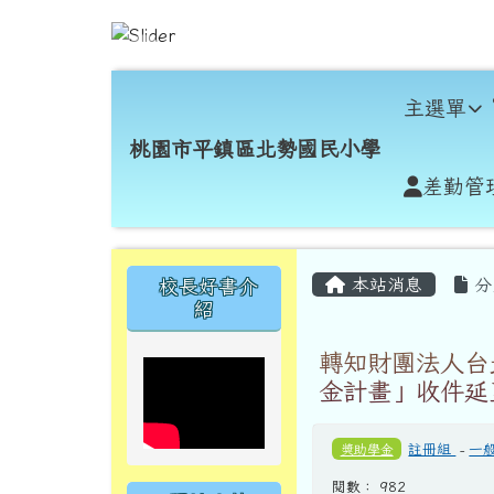
跳至主內容區
桃園市平鎮區北勢國民小
導覽列
主選單
桃園市平鎮區北勢國民小學
差勤管
頁尾區域
主內容區域
左邊區域內容
本站消息
分
校長好書介
紹
轉知財團法人台
金計畫」收件延至
獎助學金
註冊組
-
一
閱數： 982