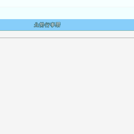
容
北勢行事曆