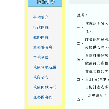
關於北勢
說明：
學校簡介
依據財團法人台
行政團隊
一、
理。
教師團隊
該會係於民國
二、
家長委員會
庭提供心理、
旨揭計畫係該
本校學區
三、
歡迎符合資格
校園場地租借
宣傳文稿如下
校內公告
四、
月31日(星
校園開放時間
旨揭計畫或賽珍
活動網址：http
北勢圖書館
五、