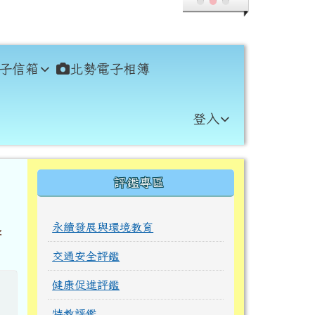
子信箱
北勢電子相簿
登入
右邊區域內容
評鑑專區
永續發展與環境教育
學
交通安全評鑑
健康促進評鑑
特教評鑑