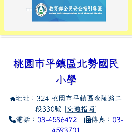
link to https://www.edusave.edu.tw/
link to https://eliteracy.edu.tw/Shorts/xiaoho
link to https://tyckids.ymps.tyc.edu.tw/
link to htt
link to http
link to http
link to https://tyckids.ymps.t
link to https://10000.gov.tw/
link to https://eliteracy.edu
link to https://10000.gov.tw/
link to https://tyckids.ymps.t
link to https://www.edusave.
link to https://i.win.org.tw
link to https://tyckids.ymps.t
link to https://tyckids.ymps.t
link to https://www.edusave.
link to https://tyckids.ymps.t
桃園市平鎮區北勢國民
小學
地址：324 桃園市平鎮區金陵路二
段330號 [
交通指南
]
電話：
03-4586472
傳真：
03-
4593701