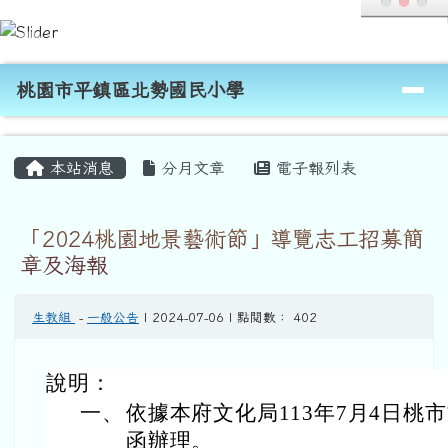
桃園市平鎮區北勢國民小學
跳至主內容區
導覽列
桃園市平鎮區北勢國民小學
頁尾區域
主內容區域
本站消息
分月文章
電子報列表
「2024桃園地景藝術節」導覽志工招募簡
章及海報
生教組
-
一般公告
| 2024-07-06 | 點閱數： 402
說明：
一、
依據本府文化局113年7月4日桃市文
函辦理。