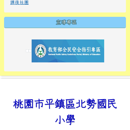
課後社團
宣導專區
link to https://tyckids.ymps.tyc.edu.tw/
link to https://tyckids.ymps.tyc.edu.tw/
link to https://tyckids.ymps.tyc.edu.tw/
link to https://www.edusave.edu.tw/
link to https://eliteracy.edu.tw/Shorts/xiaoho
link to https://tyckids.ymps.tyc.edu.tw/
link to htt
link to http
link to http
link to https://tyckids.ymps.t
link to https://10000.gov.tw/
link to https://eliteracy.edu
link to https://10000.gov.tw/
link to https://tyckids.ymps.t
link to https://www.edusave.
link to https://i.win.org.tw
link to https://tyckids.ymps.t
link to https://tyckids.ymps.t
link to https://www.edusave.
link to https://tyckids.ymps.t
桃園市平鎮區北勢國民
小學