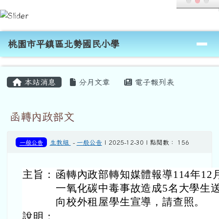
桃園市平鎮區北勢國民小學
跳至主內容區
導覽列
桃園市平鎮區北勢國民小學
頁尾區域
主內容區域
本站消息
分月文章
電子報列表
函轉內政部文
一般公告
生教組
-
一般公告
| 2025-12-30 | 點閱數： 156
主旨：
函轉內政部轉知媒體報導114年12
一氧化碳中毒事故造成5名大學生
向校外租屋學生宣導，請查照。
說明：