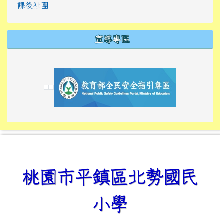
課後社團
宣導專區
link to https://tyckids.ymps.tyc.edu.tw/
link to https://tyckids.ymps.tyc.edu.tw/
link to https://tyckids.ymps.tyc.edu.tw/
link to https://www.edusave.edu.tw/
link to https://eliteracy.edu.tw/Shorts/xiaoho
link to https://tyckids.ymps.tyc.edu.tw/
link to htt
link to http
link to http
link to https://tyckids.ymps.t
link to https://10000.gov.tw/
link to https://eliteracy.edu
link to https://10000.gov.tw/
link to https://tyckids.ymps.t
link to https://www.edusave.
link to https://i.win.org.tw
link to https://tyckids.ymps.t
link to https://tyckids.ymps.t
link to https://www.edusave.
link to https://tyckids.ymps.t
桃園市平鎮區北勢國民
小學