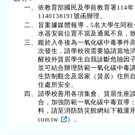
一、
依教育部國民及學前教育署114年
1140138191號函辦理。
二、
旨案據媒體報導，5名大學生同租
水器安裝位置不當及通風不良，
三、
鑑於入冬後為一氧化碳中毒事件
次發生，請學校視需要協請當地
醒校外賃居學生自我診斷危險因
並可結合辦理防範一氧化碳中毒
生防制觀念及居家（賃居）住所
住處所安全。
四、
請學校善用各項集會、賃居生座
合，加強防範一氧化碳中毒宣導
料，請至消防防災館網站下載運用(網址：h
com.tw
）。