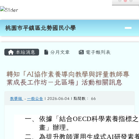
桃園市平鎮區北勢國民小學
跳至主內容區
導覽列
桃園市平鎮區北勢國民小學
頁尾區域
主內容區域
本站消息
分月文章
電子報列表
轉知「AI協作素養導向教學與評量教師專
業成長工作坊－北區場」活動相關訊息
教學組
-
一般公告
| 2026-06-04 | 點閱數： 66
一、
依據「結合OECD科學素養指標
畫」辦理。
二、
為提升教師運用生成式AI研發素