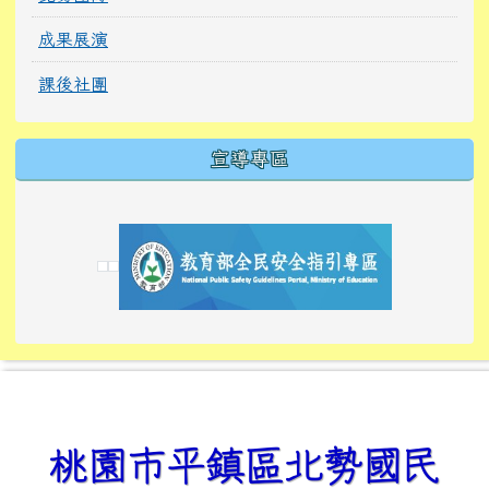
成果展演
課後社團
宣導專區
link to https://tyckids.ymps.tyc.edu.tw/
link to https://tyckids.ymps.tyc.edu.tw/
link to https://tyckids.ymps.tyc.edu.tw/
link to https://www.edusave.edu.tw/
link to https://eliteracy.edu.tw/Shorts/xiaoho
link to https://tyckids.ymps.tyc.edu.tw/
link to htt
link to http
link to http
link to https://tyckids.ymps.t
link to https://10000.gov.tw/
link to https://eliteracy.edu
link to https://10000.gov.tw/
link to https://tyckids.ymps.t
link to https://www.edusave.
link to https://i.win.org.tw
link to https://tyckids.ymps.t
link to https://tyckids.ymps.t
link to https://www.edusave.
link to https://tyckids.ymps.t
桃園市平鎮區北勢國民