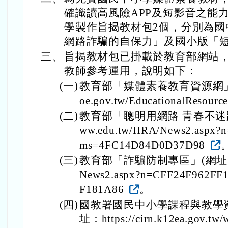
確識讀高風險APP及短影音之能
學製作旨揭教材包2個，分別為國
網路詐騙的自保力」及國小版「
三、
旨揭教材包已掛載於教育部網站
教師參考運用，說明如下：
(一)
教育部「媒體素養教育資源網」(網址：
oe.gov.tw/EducationalResourc
(二)
教育部「聰明用網路 青春不迷路」專
ww.edu.tw/HRA/News2.aspx
ms=4FC14D84D0D37D98
(三)
教育部「詐騙防制專區」(網址：https
News2.aspx?n=CFF24F962F
F181A86
。
(四)
國教署國民中小學課程與教學資源
址：https://cirn.k12ea.gov.tw/