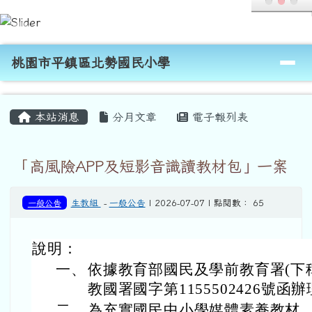
桃園市平鎮區北勢國民小學
跳至主內容區
導覽列
桃園市平鎮區北勢國民小學
頁尾區域
主內容區域
本站消息
分月文章
電子報列表
「高風險APP及短影音識讀教材包」一案
一般公告
生教組
-
一般公告
| 2026-07-07 | 點閱數： 65
說明：
一、
依據教育部國民及學前教育署(下稱國
教國署國字第1155502426號函
二、
為充實國民中小學媒體素養教材