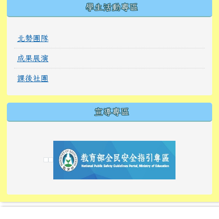
學生活動專區
北勢團隊
成果展演
課後社團
宣導專區
link to https://tyckids.ymps.tyc.edu.tw/
link to https://tyckids.ymps.tyc.edu.tw/
link to https://tyckids.ymps.tyc.edu.tw/
link to https://www.edusave.edu.tw/
link to https://eliteracy.edu.tw/Shorts/xiaoho
link to https://tyckids.ymps.tyc.edu.tw/
link to htt
link to http
link to http
link to https://tyckids.ymps.t
link to https://10000.gov.tw/
link to https://eliteracy.edu
link to https://10000.gov.tw/
link to https://tyckids.ymps.t
link to https://www.edusave.
link to https://i.win.org.tw
link to https://tyckids.ymps.t
link to https://tyckids.ymps.t
link to https://www.edusave.
link to https://tyckids.ymps.t