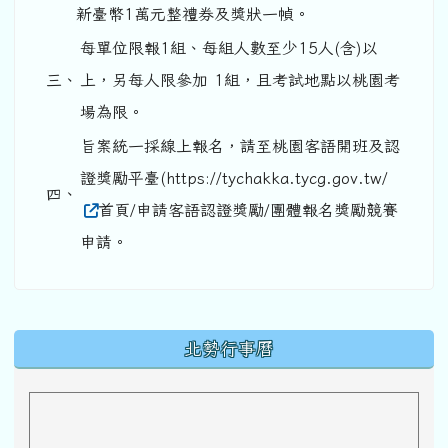
新臺幣1萬元整禮券及獎狀一幀。
每單位限報1組、每組人數至少15人(含)以
三、
上，另每人限參加 1組，且考試地點以桃園考
場為限。
旨案統一採線上報名，請至桃園客語開班及認
證獎勵平臺(https://tychakka.tycg.gov.tw/
四、
首頁/申請客語認證獎勵/團體報名獎勵競賽
申請。
下中區域內容
北勢行事曆