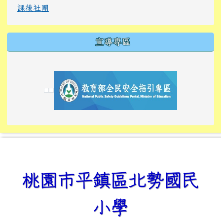
課後社團
宣導專區
link to https://tyckids.ymps.tyc.edu.tw/
link to https://tyckids.ymps.tyc.edu.tw/
link to https://tyckids.ymps.tyc.edu.tw/
link to https://www.edusave.edu.tw/
link to https://eliteracy.edu.tw/Shorts/xiaoho
link to https://tyckids.ymps.tyc.edu.tw/
link to htt
link to http
link to http
link to https://tyckids.ymps.t
link to https://10000.gov.tw/
link to https://eliteracy.edu
link to https://10000.gov.tw/
link to https://tyckids.ymps.t
link to https://www.edusave.
link to https://i.win.org.tw
link to https://tyckids.ymps.t
link to https://tyckids.ymps.t
link to https://www.edusave.
link to https://tyckids.ymps.t
桃園市平鎮區北勢國民
小學