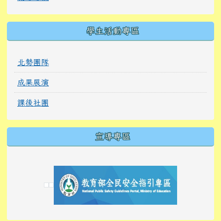
學生活動專區
北勢團隊
成果展演
課後社團
宣導專區
link to https://tyckids.ymps.tyc.edu.tw/
link to https://tyckids.ymps.tyc.edu.tw/
link to https://tyckids.ymps.tyc.edu.tw/
link to https://www.edusave.edu.tw/
link to https://eliteracy.edu.tw/Shorts/xiaoho
link to https://tyckids.ymps.tyc.edu.tw/
link to htt
link to http
link to http
link to https://tyckids.ymps.t
link to https://10000.gov.tw/
link to https://eliteracy.edu
link to https://10000.gov.tw/
link to https://tyckids.ymps.t
link to https://www.edusave.
link to https://i.win.org.tw
link to https://tyckids.ymps.t
link to https://tyckids.ymps.t
link to https://www.edusave.
link to https://tyckids.ymps.t