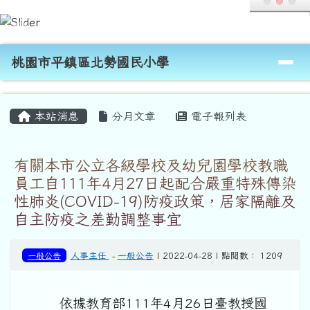
桃園市平鎮區北勢國民小學
跳至主內容區
導覽列
桃園市平鎮區北勢國民小學
頁尾區域
主內容區域
本站消息
分月文章
電子報列表
有關本市公立各級學校及幼兒園學校教職
員工自111年4月27日起配合嚴重特殊傳染
性肺炎(COVID-19)防疫政策，居家隔離及
自主防疫之差勤調整事宜
一般公告
人事主任
-
一般公告
| 2022-04-28 | 點閱數： 1209
依據教育部111年4月26日臺教授國