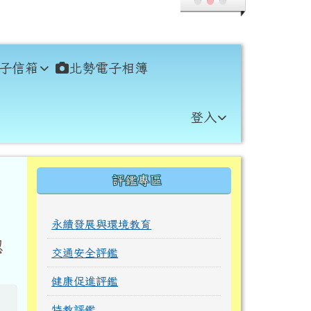
子信箱
北勢電子相簿
登入
右邊區域內容
評鑑專區
永續發展與環境教育
認
交通安全評鑑
健康促進評鑑
特教評鑑