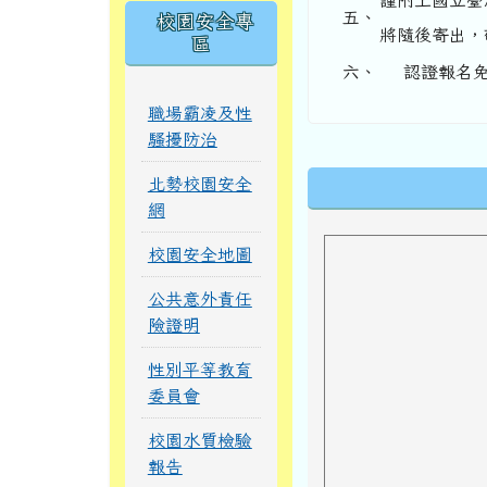
謹附上國立臺
五、
校園安全專
將隨後寄出，
區
六、
認證報名免付
職場霸凌及性
騷擾防治
下中區域內
北勢校園安全
網
校園安全地圖
公共意外責任
險證明
性別平等教育
委員會
校園水質檢驗
報告