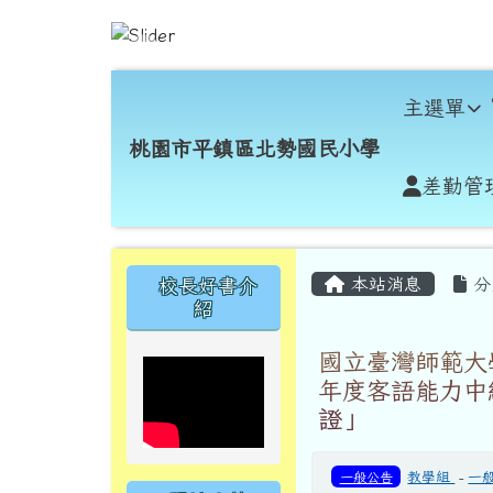
跳至主內容區
桃園市平鎮區北勢國民小
導覽列
主選單
桃園市平鎮區北勢國民小學
差勤管
頁尾區域
主內容區域
左邊區域內容
本站消息
分
校長好書介
紹
國立臺灣師範大
年度客語能力中
證」
一般公告
教學組
-
一