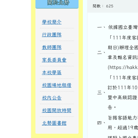
關於北勢
閱數： 625
學校簡介
一、
依據國立臺灣師
行政團隊
「111年度客
教師團隊
期日)辦理全
二、
章及報名資訊
家長委員會
(https://hak
本校學區
「111年度
校園場地租借
訂於111年
三、
暨中高級認證」網站(
校內公告
告。
校園開放時間
旨揭客語能力
四、
北勢圖書館
用，超過19