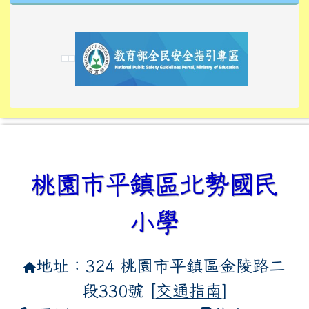
link to https://tyckids.ymps.tyc.edu.tw/
link to https://tyckids.ymps.tyc.edu.tw/
link to https://tyckids.ymps.tyc.edu.tw/
link to https://www.edusave.edu.tw/
link to https://eliteracy.edu.tw/Shorts/xiaoho
link to https://tyckids.ymps.tyc.edu.tw/
link to htt
link to http
link to http
link to https://tyckids.ymps.t
link to https://10000.gov.tw/
link to https://eliteracy.edu
link to https://10000.gov.tw/
link to https://tyckids.ymps.t
link to https://www.edusave.
link to https://i.win.org.tw
link to https://tyckids.ymps.t
link to https://tyckids.ymps.t
link to https://www.edusave.
link to https://tyckids.ymps.t
桃園市平鎮區北勢國民
小學
地址：324 桃園市平鎮區金陵路二
段330號 [
交通指南
]