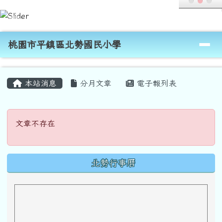
桃園市平鎮區北勢國民小學
跳至主內容區
導覽列
桃園市平鎮區北勢國民小學
頁尾區域
主內容區域
本站消息
分月文章
電子報列表
文章不存在
文章不存在
下中區域內容
北勢行事曆